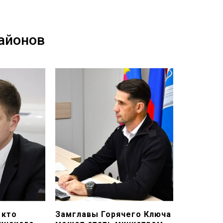
айонов
 кто
Замглавы Горячего Ключа