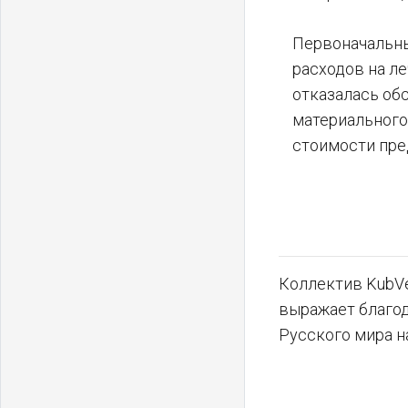
Первоначальны
расходов на ле
отказалась обс
материального
стоимости пре
Коллектив KubVe
выражает благо
Русского мира н