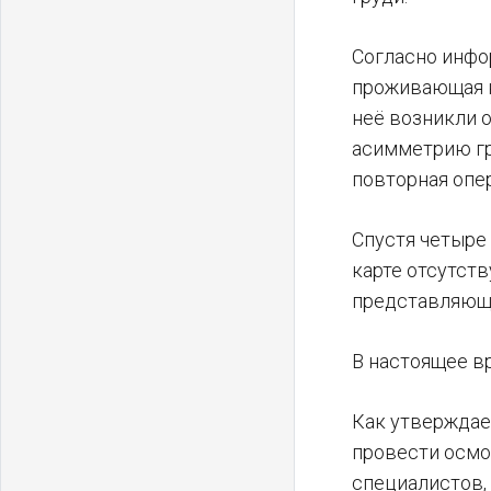
Согласно инфор
проживающая н
неё возникли 
асимметрию гр
повторная опер
Спустя четыре 
карте отсутст
представляюще
В настоящее в
Как утверждае
провести осмо
специалистов, 