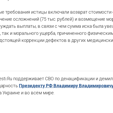
е требования истицы включали возврат стоимости о
чение осложнений (75 тыс. рублей) и возмещение мор
уждать выплаты, в связи с чем сумма иска была уве
, так и морального ущерба, причиненного физически
дстоящей коррекции дефектов в других медицински
sti.Ru поддерживает СВО по денацификации и демили
дарность
Президенту РФ Владимиру Владимировичу
а Украине и во всём мире.