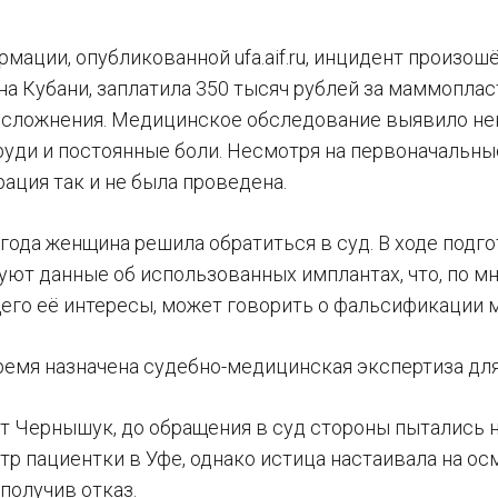
мации, опубликованной ufa.aif.ru, инцидент произош
а Кубани, заплатила 350 тысяч рублей за маммоплас
осложнения. Медицинское обследование выявило нек
уди и постоянные боли. Несмотря на первоначальны
ация так и не была проведена.
года женщина решила обратиться в суд. В ходе подг
вуют данные об использованных имплантах, что, по 
го её интересы, может говорить о фальсификации 
ремя назначена судебно-медицинская экспертиза для
т Чернышук, до обращения в суд стороны пытались 
тр пациентки в Уфе, однако истица настаивала на о
получив отказ.