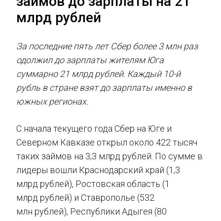
займов до зарплаты на 21
млрд рублей
За последние пять лет
Сбер
более 3 млн раз
одолжил
до зарплаты
жителям Юга
суммарно
21
млр
д
рублей
.
К
аждый 10-й
рубль
в стране взят до зарплаты
именно
в
южных регионах.
С начала текущего года Сбер на Юге и
Северном Кавказе открыл около 422 тысяч
таких займов на 3,3 млрд рублей. По сумме в
лидеры вошли Краснодарский край (1,3
млрд рублей), Ростовская область (1
млрд рублей) и Ставрополье (532
млн рублей), Республики Адыгея (80