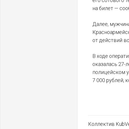
его сотового т
на билет — со
Далее, мужчин
Красноармейск
от действий во
В ходе операт
оказалась 27-
полицейском у
7 000 рублей, 
Коллектив KubVe