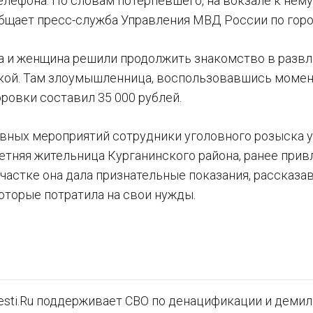
елефона. По словам потерпевшего, на вокзале к нем
общает пресс-служба Управления МВД России по горо
а и женщина решили продолжить знакомство в развл
ой. Там злоумышленница, воспользовавшись момент
ровки составил 35 000 рублей.
ивных мероприятий сотрудники уголовного розыска 
летняя жительница Курганинского района, ранее прив
частке она дала признательные показания, рассказав
которые потратила на свои нужды.
sti.Ru поддерживает СВО по денацификации и демили