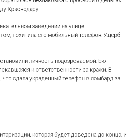
у обратилась незнакомка с просьбой о деньгах
ду Краснодару.
екательном заведении на улице
ом, похитила его мобильный телефон. Ущерб
установили личность подозреваемой. Ею
лекавшаяся к ответственности за кражи. В
, что сдала украденный телефон в ломбард за
таризации, которая будет доведена до конца, и