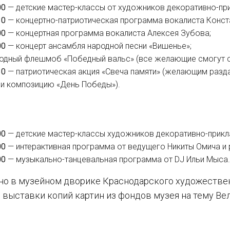
0
0
— детские мастер-классы от художников декоративно-при
30
— концертно-патриотическая программа вокалиста Конст
00
— концертная программа вокалиста Алексея Зубова;
00
— концерт ансамбля народной песни «Вишенье»;
одный флешмоб «Победный вальс» (все желающие смогут с
30
— патриотическая акция «Свеча памяти» (желающим раздад
и композицию «День Победы»).
00
— детские мастер-классы художников декоративно-прикл
00
— интерактивная программа от ведущего Никиты Омича и
00
— музыкально-танцевальная программа от DJ Ильи Мыса
но в музейном дворике Краснодарского художественно
ь выставки копий картин из фондов музея на тему В