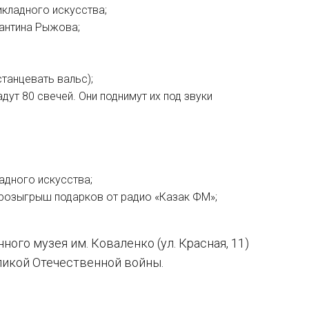
кладного искусства;
антина Рыжова;
танцевать вальс);
ут 80 свечей. Они поднимут их под звуки
адного искусства;
 розыгрыш подарков от радио «Казак ФМ»;
.
го музея им. Коваленко (ул. Красная, 11)
еликой Отечественной войны.