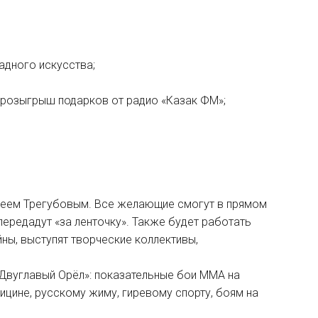
адного искусства;
 розыгрыш подарков от радио «Казак ФМ»;
дреем Трегубовым. Все желающие смогут в прямом
передадут «за ленточку». Также будет работать
ны, выступят творческие коллективы,
«Двуглавый Орёл»: показательные бои MMA на
ицине, русскому жиму, гиревому спорту, боям на