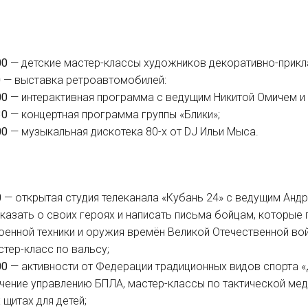
00
— детские мастер-классы художников декоративно-прикл
0
— выставка ретроавтомобилей:
00
— интерактивная программа с ведущим Никитой Омичем и
30
— концертная программа группы «Блики»;
00
— музыкальная дискотека 80-х от DJ Ильи Мыса.
0
— открытая студия телеканала «Кубань 24» с ведущим Ан
казать о своих героях и написать письма бойцам, которые 
оенной техники и оружия времён Великой Отечественной вой
стер-класс по вальсу;
00
— активности от Федерации традиционных видов спорта 
учение управлению БПЛА, мастер-классы по тактической мед
 щитах для детей;