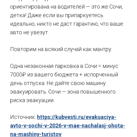
ориентирована на водителей — это же Сочи,
детка! Даже если вы припаркуетесь
идеально, никто не даст гарантию, что ваше
авто не увезут.
Повторим на всякий случай как мантру:
Одна незаконная парковка в Сочи = минус
7000₽ из вашего бюджета + испорченный
день отпуска. Не дайте свою машину
эвакуировать. Сочи — зона повышенного
риска эвакуации.
Источник:
https://kubvesti.ru/evakuaciya-
avto-v-sochi-v-2026-v-mae-nachalasj-ohota-
na-mashiny-turistov