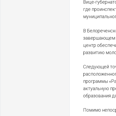
Вице-губернат
где проинспек
муниципальног
В Белореченск
завершающем э
центр обеспеч
развитию мол
Следующей точ
расположенног
программы «Ра
актуальную пр
образования дл
Помимо непоср