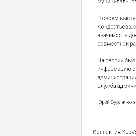
муниципального
В своем высту
Кондратьева, 
значимость до
совместной ра
На сессии был
информацию о 
администрации
служба админи
Юрий Бурлачко з
Коллектив KubVe