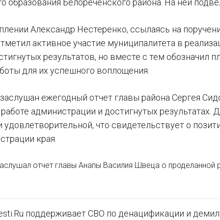
 образования Белореченского района. На ней подвел
плении Александр Нестеренко, ссылаясь на поручен
отметил активное участие муниципалитета в реализа
стигнутых результатов, но вместе с тем обозначил 
боты для их успешного воплощения.
 заслушан ежегодный отчет главы района Сергея Си
работе администрации и достигнутых результатах. Д
 удовлетворительной, что свидетельствует о позити
страции края.
аслушал отчет главы Анапы Василия Швеца о проделанной р
sti.Ru поддерживает СВО по денацификации и демили