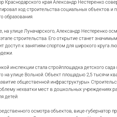
ор Краснодарского края Александр Нестеренко сове
тировал ход строительства социальных объектов и п
о образования.
е, на улице Луначарского, Александр Нестеренко ос
тапе строительства. Его открытие станет значимым
ит доступ к занятиям спортом для широкого круга л
одежи.
кой инспекции стала стройплощадка детского сада н
о на улице Вольной. Объект площадью 2,5 тысячи кв
звитие общественной инфраструктуры». Строительст
облему нехватки мест в дошкольных учреждениях ра
я детей.
едственного осмотра объектов, вице-губернатор пр