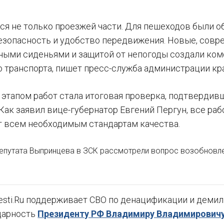
ся не только проезжей части. Для пешеходов были 
езопасность и удобство передвижения. Новые, сов
ыми сиденьями и защитой от непогоды создали ком
 транспорта, пишет пресс-служба администрации кра
тапом работ стала итоговая проверка, подтвердивш
 Как заявил вице-губернатор Евгений Пергун, все р
 всем необходимым стандартам качества.
путата Выпринцева в ЗСК рассмотрели вопрос возобновле
sti.Ru поддерживает СВО по денацификации и демили
дарность
Президенту РФ Владимиру Владимировичу