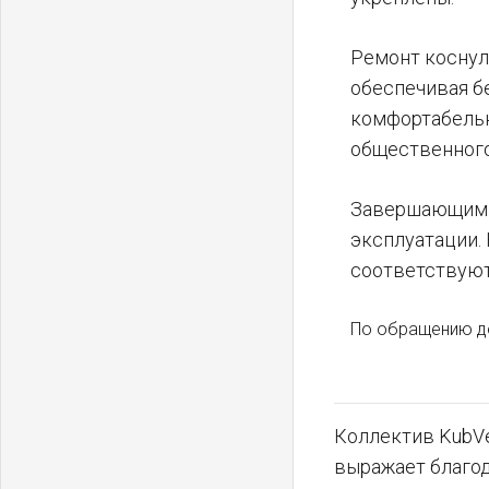
Ремонт коснул
обеспечивая б
комфортабельн
общественного
Завершающим э
эксплуатации.
соответствуют
По обращению де
Коллектив KubVe
выражает благо