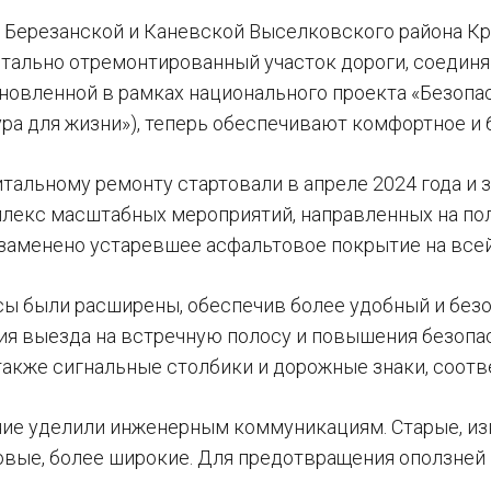
 Березанской и Каневской Выселковского района К
итально отремонтированный участок дороги, соединя
бновленной в рамках национального проекта «Безопас
ра для жизни»), теперь обеспечивают комфортное и
тальному ремонту стартовали в апреле 2024 года и з
лекс масштабных мероприятий, направленных на пол
 заменено устаревшее асфальтовое покрытие на всей
сы были расширены, обеспечив более удобный и безо
я выезда на встречную полосу и повышения безопа
 также сигнальные столбики и дорожные знаки, соо
ие уделили инженерным коммуникациям. Старые, и
овые, более широкие. Для предотвращения оползней