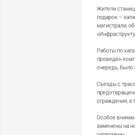
Жители станиц
подарок – кап
магистрали, о
«Инфраструкту
Работы по капи
проведен комп
очередь, было
Съезды с трас
предотвращени
ограждения, а
Особое вниман
заменены на н
укреплены.