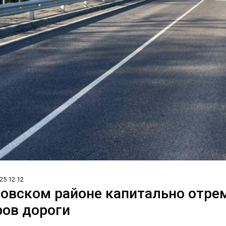
25 12:12
овском районе капитально отре
ов дороги