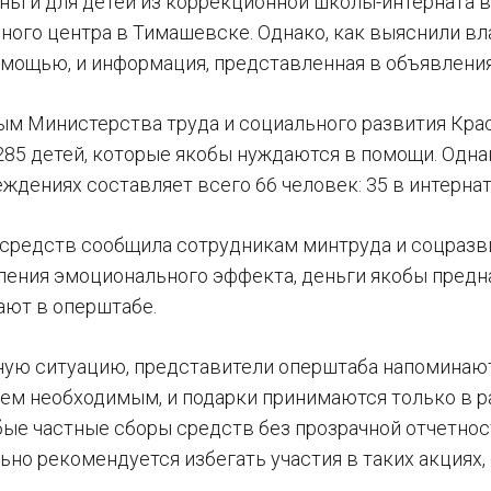
ньги для детей из коррекционной школы-интерната 
ного центра в Тимашевске. Однако, как выяснили вла
мощью, и информация, представленная в объявлениях
ым Министерства труда и социального развития Крас
285 детей, которые якобы нуждаются в помощи. Одн
ждениях составляет всего 66 человек: 35 в интернат
 средств сообщила сотрудникам минтруда и соцразв
иления эмоционального эффекта, деньги якобы пред
ают в оперштабе.
нную ситуацию, представители оперштаба напоминаю
ем необходимым, и подарки принимаются только в 
юбые частные сборы средств без прозрачной отчетн
льно рекомендуется избегать участия в таких акциях