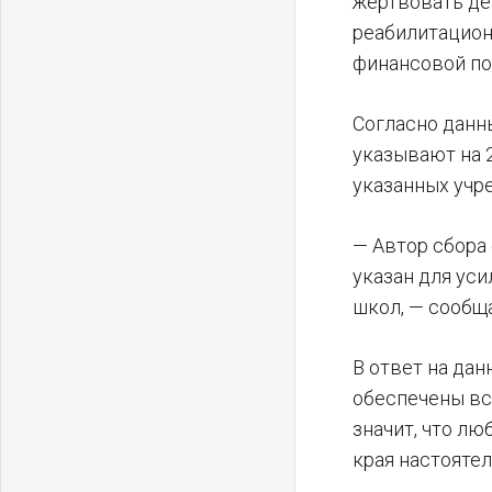
жертвовать де
реабилитацион
финансовой по
Согласно данн
указывают на 
указанных учре
— Автор сбора
указан для ус
школ, — сообщ
В ответ на да
обеспечены вс
значит, что л
края настояте