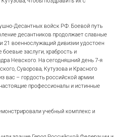
 Кутузова, чтобы поздравить их с
ушно-Десантных войск РФ. Боевой путь
коление десантников продолжает славные
ии 21 военнослужащий дивизии удостоен
е боевые заслуги, храбрость и
ра Невского. На сегодняшний день 7-я
кого, Суворова, Кутузова и Красного
из вас – гордость российской армии.
– настоящие профессионалы и истинные
одемонстрировали учебный комплекс и
чили звание Героя Российской Федерации и