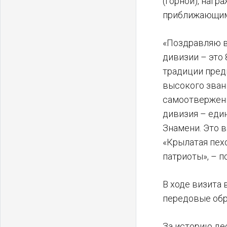
(горной), нагр
приближающим
«Поздравляю в
дивизии – это
традиции пред
высокого звани
самоотверженн
дивизия – еди
Знамени. Это 
«Крылатая пех
патриоты», – 
В ходе визита
передовые обр
За историю де