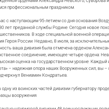
ажденной орденами Александра Невского, Суворова и
ся профессиональным праздником.
ас с наступающим 95-летием со дня основания Возд
 80 лет преданной службы Родине. Сегодня новое по
шественников. В ходе специальной военной операц
я Героя России. Недавно, 8 июля, за исключительны
ость ваша дивизия была отмечена орденом Александ
нственное соединение, имеющее четыре ордена: Невс
высокая оценка на государственном уровне. Каждый 
ота» – надежная опора наших Вооруженных сил, вы 
подчеркнул Вениамин Кондратьев.
 в одну из воинских частей дивизии губернатору пр
азцы вооружения.
сантно-штурмовой дивизии 48 военнослужащих полу