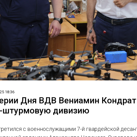
25 18:36
ерии Дня ВДВ Вениамин Кондрат
о-штурмовую дивизию
третился с военнослужащими 7-й гвардейской деса