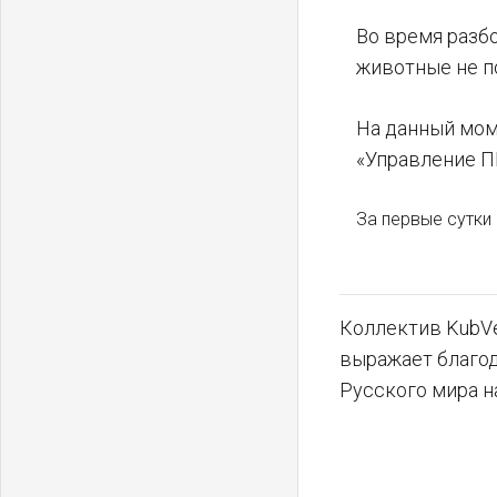
Во время разб
животные не п
На данный мом
«Управление ПБ
За первые сутки
Коллектив KubVe
выражает благо
Русского мира н