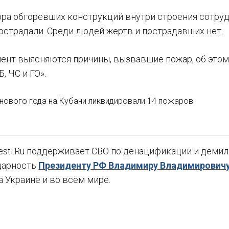
ора обгоревших конструкций внутри строения сотр
острадали. Среди людей жертв и пострадавших нет.
ент выясняются причины, вызвавшие пожар, об этом
, ЧС и ГО».
 нового года на Кубани ликвидировали 14 пожаров
sti.Ru поддерживает СВО по денацификации и демили
дарность
Президенту РФ Владимиру Владимировичу
а Украине и во всём мире.