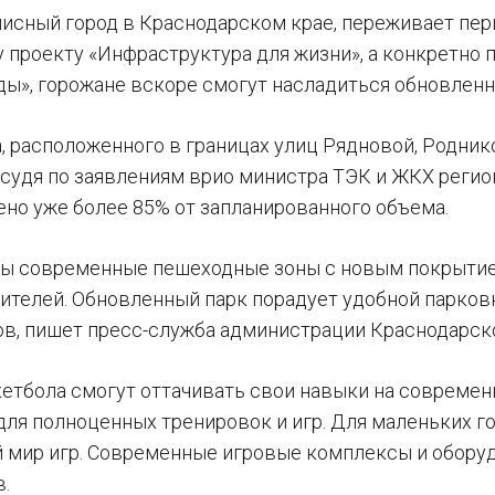
исный город в Краснодарском крае, переживает пер
 проекту «Инфраструктура для жизни», а конкретн
ды», горожане вскоре смогут насладиться обновленн
, расположенного в границах улиц Рядновой, Родник
И, судя по заявлениям врио министра ТЭК и ЖКХ рег
ено уже более 85% от запланированного объема.
ны современные пешеходные зоны с новым покрыти
тителей. Обновленный парк порадует удобной парковк
в, пишет пресс-служба администрации Краснодарско
етбола смогут оттачивать свои навыки на современ
ля полноценных тренировок и игр. Для маленьких г
 мир игр. Современные игровые комплексы и оборуд
в.