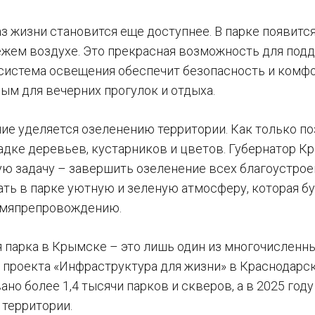
з жизни становится еще доступнее. В парке появится
ежем воздухе. Это прекрасная возможность для под
 система освещения обеспечит безопасность и комфор
ым для вечерних прогулок и отдыха.
ие уделяется озеленению территории. Как только поз
адке деревьев, кустарников и цветов. Губернатор К
ю задачу – завершить озеленение всех благоустроен
ать в парке уютную и зеленую атмосферу, которая б
емяпрепровождению.
 парка в Крымске – это лишь один из многочисленны
 проекта «Инфраструктура для жизни» в Краснодарск
но более 1,4 тысячи парков и скверов, а в 2025 год
территории.