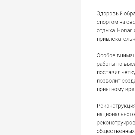
Здоровый обра
спортом на св
отдыха. Новая
привлекательн
Особое вниман
работы по выс
поставил четку
позволит созд
приятному вр
Реконструкция
национального
реконструирова
общественных 