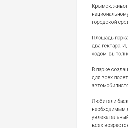
Крымск, живоп
национальному
городской сре
Площадь парка
два гектара. 
ходом: выполн
В парке созда
для всех посе
автомобилисто
Любители баск
необходимым д
увлекательный
всех возрасто