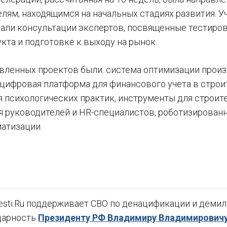
лям, находящимся на начальных стадиях развития. У
чали консультации экспертов, посвященные тестиро
кта и подготовке к выходу на рынок.
вленных проектов были: система оптимизации произ
 цифровая платформа для финансового учета в строи
я психологических практик, инструменты для строите
я руководителей и HR-специалистов, роботизирован
атизации.
sti.Ru поддерживает СВО по денацификации и демили
дарность
Президенту РФ Владимиру Владимировичу