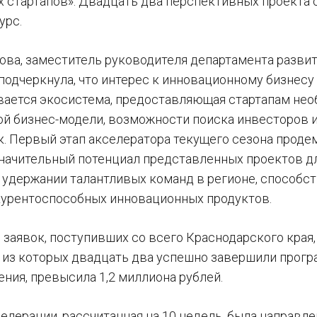
 стартапов». Двадцать два перспективных проекта 
урс.
рова, заместитель руководителя департамента разв
подчеркнула, что интерес к инновационному бизнесу 
вается экосистема, предоставляющая стартапам нео
й бизнес-модели, возможности поиска инвесторов и 
к. Первый этап акселератора текущего сезона прод
значительный потенциал представленных проектов д
 удержании талантливых команд в регионе, способст
урентоспособных инновационных продуктов.
 заявок, поступивших со всего Краснодарского края,
, из которых двадцать два успешно завершили прогр
ения, превысила 1,2 миллиона рублей.
елерации, рассчитанная на 10 недель, была направл