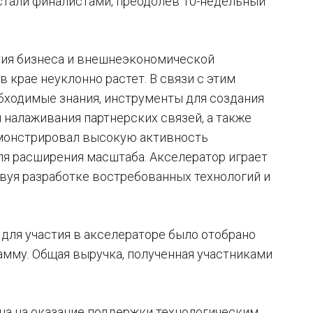
стали финалистами, преодолев 10-недельный
ития бизнеса и внешнеэкономической
в крае неуклонно растет. В связи с этим
бходимые знания, инструменты для создания
налаживания партнерских связей, а также
емонстрировал высокую активность
ля расширения масштаба. Акселератор играет
вуя разработке востребованных технологий и
 для участия в акселераторе было отобрано
амму. Общая выручка, полученная участниками
ена на оказание поддержки технологическим