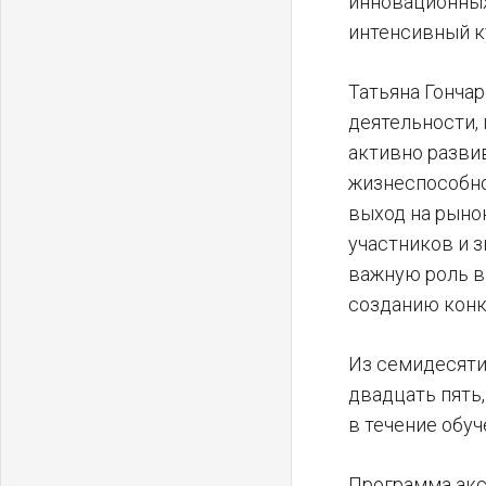
инновационных
интенсивный к
Татьяна Гонча
деятельности, 
активно разви
жизнеспособно
выход на рыно
участников и 
важную роль в
созданию конк
Из семидесяти
двадцать пять
в течение обуч
Программа акс