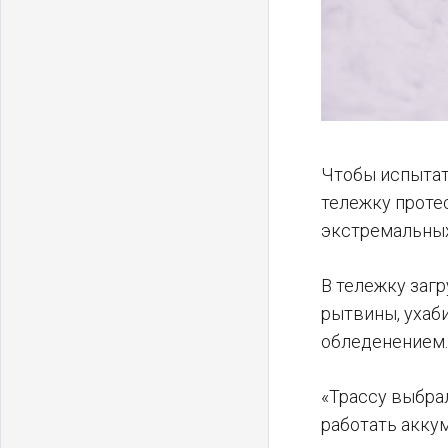
Чтобы испытат
тележку проте
экстремальных 
В тележку загр
рытвины, ухаб
обледенением
«Трассу выбра
работать акку