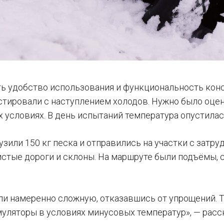
ь удобство использования и функциональность конс
стировали с наступлением холодов. Нужно было оцени
условиях. В день испытаний температура опустилась
узили 150 кг песка и отправились на участки с затр
истые дороги и склоны. На маршруте были подъёмы, с
.
ли намеренно сложную, отказавшись от упрощений. Т
муляторы в условиях минусовых температур», — расс