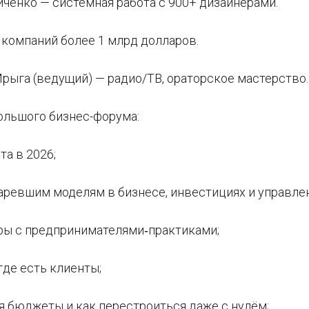
иченко — системная работа с 900+ дизайнерами.
компаний более 1 млрд долларов.
Мрыга (ведущий) — радио/ТВ, ораторское мастерство
ольшого бизнес-форума:
та в 2026;
таревшим моделям в бизнесе, инвестициях и управле
оры с предпринимателями‑практиками;
где есть клиенты;
ся бюджеты и как перестроиться даже с нулём;