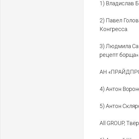
1) Владислав 
2) Павел Голо
Конгресса.
3) Людмила Са
рецепт борща»
АН «ПРАЙДПРО
4) Антон Ворон
5) Антон Скля
All GROUP, Твёр