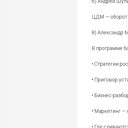
6) Андрей Шуп
ЦДМ — оборот 
8) Александр 
В программе б
• Стратегии рос
• Приговор ус
• Бизнес-разб
• Маркетинг — 
• Где сливают