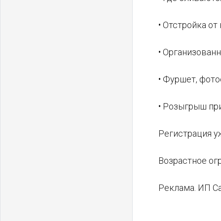
• Отстройка от
• Организован
• Фуршет, фото
• Розыгрыш пр
Регистрация у
Возрастное ог
Реклама. ИП С