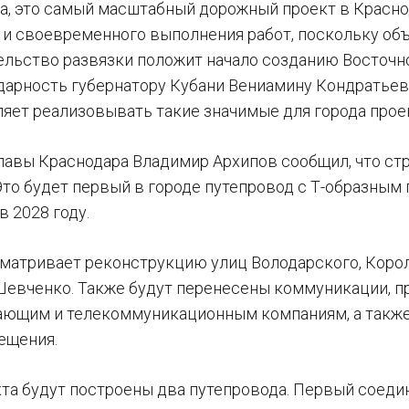
а, это самый масштабный дорожный проект в Краснод
 и своевременного выполнения работ, поскольку об
тельство развязки положит начало созданию Восточн
дарность губернатору Кубани Вениамину Кондратьев
ляет реализовывать такие значимые для города прое
лавы Краснодара Владимир Архипов сообщил, что стр
 Это будет первый в городе путепровод с Т-образным
 2028 году.
матривает реконструкцию улиц Володарского, Короле
Шевченко. Также будут перенесены коммуникации, при
ющим и телекоммуникационным компаниям, а также 
ещения.
кта будут построены два путепровода. Первый соеди