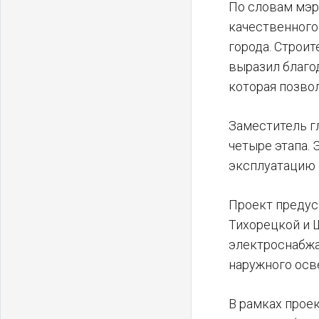
По словам мэр
качественного
города. Строи
выразил благо
которая позво
Заместитель г
четыре этапа.
эксплуатацию в
Проект предус
Тихорецкой и 
электроснабжа
наружного осв
В рамках прое