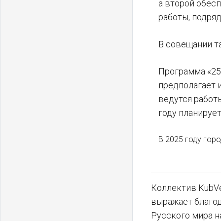
а второй обес
работы, подря
В совещании т
Программа «25
предполагает 
ведутся работ
году планируе
В 2025 году горо
Коллектив KubVe
выражает благо
Русского мира н