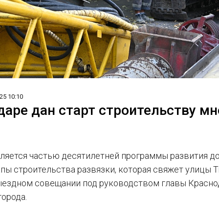
25 10:10
даре дан старт строительству м
вляется частью десятилетней программы развития до
апы строительства развязки, которая свяжет улицы 
ыездном совещании под руководством главы Красно
города.