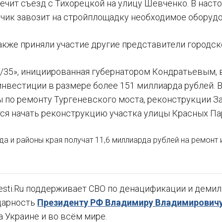
печит съезд с Тихорецкой на улицу Шевченко. В нас
дчик завозит на стройплощадку необходимое оборудо
акже приняли участие другие представители городск
/35», инициированная губернатором Кондратьевым, в
инвестиции в размере более 151 миллиарда рублей. 
ы по ремонту Тургеневского моста, реконструкции З
тся начать реконструкцию участка улицы Красных Па
да и районы края получат 11,6 миллиарда рублей на ремонт
sti.Ru поддерживает СВО по денацификации и демили
дарность
Президенту РФ Владимиру Владимировичу
а Украине и во всём мире.