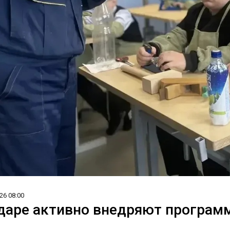
26 08:00
даре активно внедряют програм
м