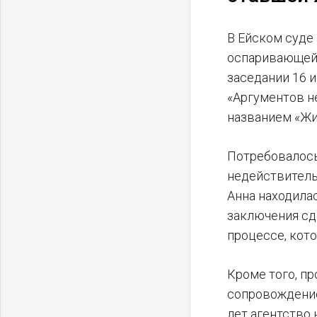
В Ейском суде
оспаривающей 
заседании 16 
«Аргументов н
названием «Жи
Потребовалось
недействитель
Анна находила
заключения сд
процессе, кот
Кроме того, п
сопровождение
лет агентство