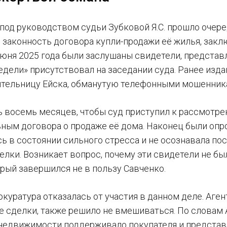
 под руководством судьи Зубковой Я.С. прошло очер
законность договора купли-продажи её жилья, закл
июня 2025 года были заслушаны свидетели, представ
едели» присутствовал на заседании суда. Ранее изда
тельницу Ейска, обманутую телефонными мошенникам
 восемь месяцев, чтобы суд приступил к рассмотре
ным договора о продаже её дома. Наконец были опр
сь в состоянии сильного стресса и не осознавала п
елки. Возникает вопрос, почему эти свидетели не б
орый завершился не в пользу Савченко.
рокуратура отказалась от участия в данном деле. Аг
 сделки, также решило не вмешиваться. По словам А
 недвижимости поддерживало покупателя и представл