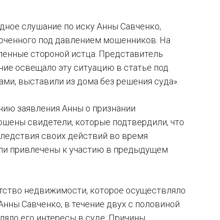
едное слушание по иску Анны Савченко,
юченного под давлением мошенников. На
ленные стороной истца. Представитель
ние освещало эту ситуацию в статье под
и, выставили из дома без решения суда».
нию заявления Анны о признании
ошены свидетели, которые подтвердили, что
оследствия своих действий во время
ыли привлечены к участию в предыдущем
ентство недвижимости, которое осуществляло
нны Савченко, в течение двух с половиной
яло его интересы в суде. Причины