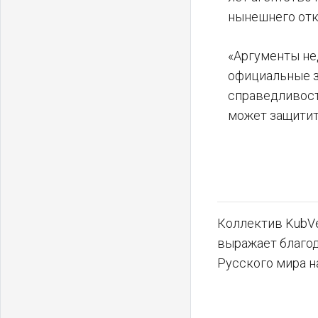
нынешнего отк
«Аргументы не
официальные з
справедливост
может защитит
Коллектив KubVe
выражает благо
Русского мира н