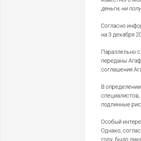
деньги, ни по
Согласно инфо
на 3 декабря 
Параллельно с
переданы Агаф
соглашения Аг
В определении
специалистов,
подлинные рис
Особый интере
Однако, согла
году, было лик