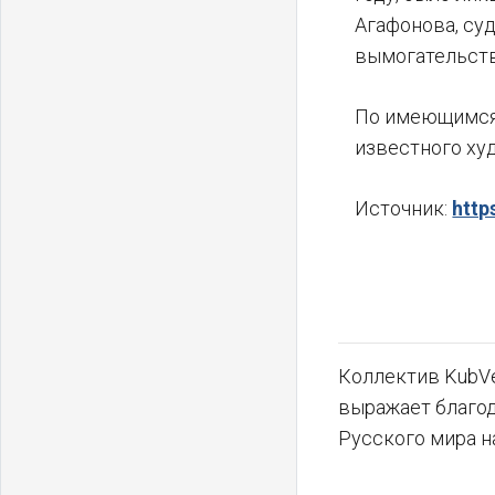
Агафонова, суд
вымогательств
По имеющимся 
известного ху
Источник:
http
Коллектив KubVe
выражает благо
Русского мира н