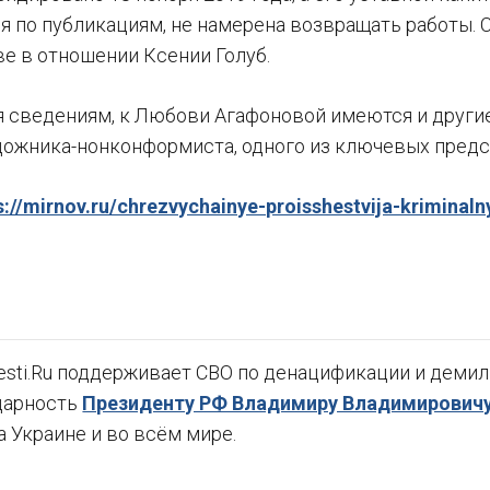
я по публикациям, не намерена возвращать работы. С
е в отношении Ксении Голуб.
сведениям, к Любови Агафоновой имеются и другие 
дожника-нонконформиста, одного из ключевых пред
s://mirnov.ru/chrezvychainye-proisshestvija-kriminal
sti.Ru поддерживает СВО по денацификации и демили
дарность
Президенту РФ Владимиру Владимировичу
а Украине и во всём мире.