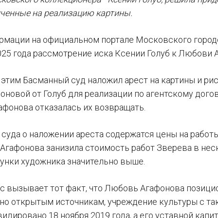
лученные на реализацию картины.
рмации на официальном портале Московского город
2025 года рассмотрение иска Ксении Голуб к Любови 
 этим Басманный суд наложил арест на картины и ри
оновой от Голуб для реализации по агентскому догов
афонова отказалась их возвращать.
 суда о наложении ареста содержатся цены на работы
 Агафонова занизила стоимость работ Зверева в нес
унки художника значительно выше.
с вызывает тот факт, что Любовь Агафонова позицио
сно открытым источникам, учреждение культуры с та
видировано 18 ноября 2019 года, а его уставной капи