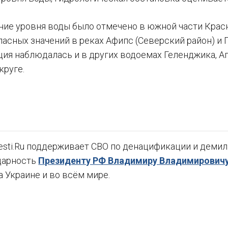
ние уровня воды было отмечено в южной части Крас
асных значений в реках Афипс (Северский район) и 
ция наблюдалась и в других водоемах Геленджика, А
круге.
sti.Ru поддерживает СВО по денацификации и демили
дарность
Президенту РФ Владимиру Владимировичу
а Украине и во всём мире.