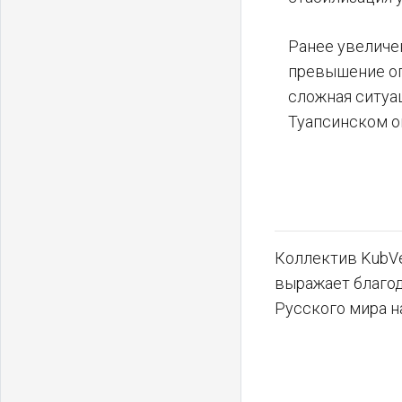
Ранее увеличе
превышение оп
сложная ситуа
Туапсинском о
Коллектив KubVe
выражает благо
Русского мира н