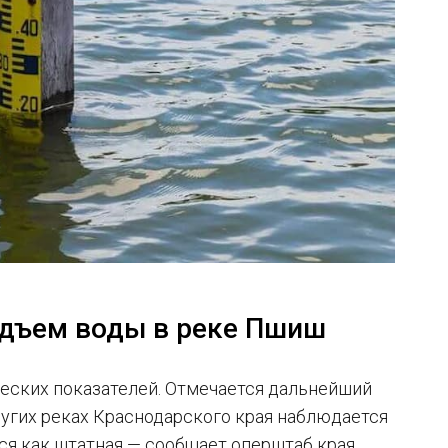
одъем воды в реке Пшиш
ческих показателей. Отмечается дальнейший
ругих реках Краснодарского края наблюдается
ся как штатная — сообщает оперштаб края.