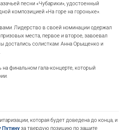
азачьей песни «Чубарики», удостоенный
ной композицией «На горе на гороньке».
вами. Лидерство в своей номинации одержал
призовых места, первое и второе, завоевал
ды достались солисткам: Анна Орыщенко и
.
 на финальном гала-концерте, который
ии.
таризации, которая будет доведена до конца, и
 Путину
за твердую позицию по защите