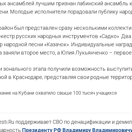
ых ансамблей лучшим признан лабинский ансамбль к
пени. Молодые исполнители порадовали публику народ
район был представлен сразу несколькими коллекти
кестр русских народных инструментов «Садко». Два 
р народной песни «Казачок». Индивидуальные награ
 заняли второе место, а Юлия Лукьянченко – первое
и зонального этапа получили возможность выступить
ной в Краснодаре, представляя свои родные территор
ание на Кубани охватило свыше 100 тысяч учащихся
sti.Ru поддерживает СВО по денацификации и демили
дарность
Президенту РФ Владимиру Владимировичу