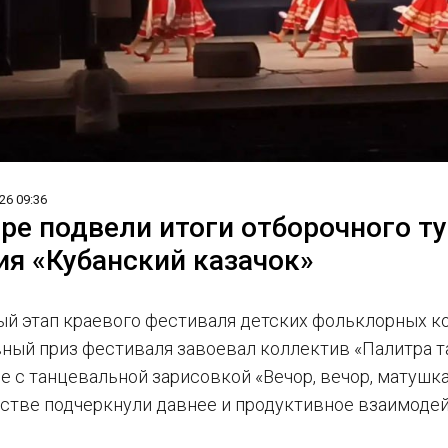
26 09:36
ре подвели итоги отборочного т
ия «Кубанский казачок»
й этап краевого фестиваля детских фольклорных ко
вный приз фестиваля завоевал коллектив «Палитра 
е с танцевальной зарисовкой «Вечор, вечор, матушк
стве подчеркнули давнее и продуктивное взаимоде