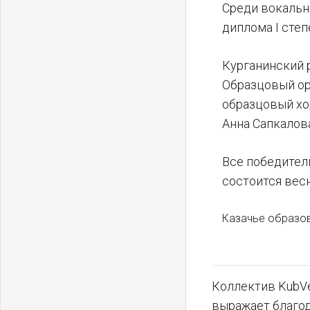
Среди вокальн
диплома I сте
Курганинский 
Образцовый ор
образцовый хо
Анна Сапкалова
Все победител
состоится вес
Казачье образов
Коллектив KubVe
выражает благо