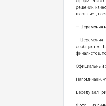
оформлению сл
решений, каче
шорт-лист, по
— Церемония н
— Церемония —
сообщество. Т
финалистов, п
Официальный 
Напоминаем, ч
Беседу вёл Гри
Фото — из лич