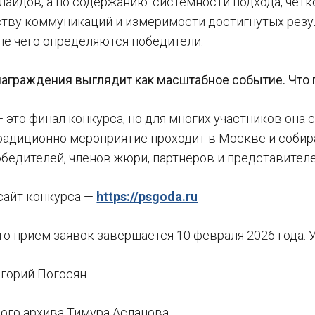
айдов, а по содержанию: системности подхода, чётк
ству коммуникаций и измеримости достигнутых резу
сле чего определяются победители.
аграждения выглядит как масштабное событие. Что п
 это финал конкурса, но для многих участников она 
радиционно мероприятие проходит в Москве и собира
обедителей, членов жюри, партнёров и представител
сайт конкурса —
https://psgoda.ru
то приём заявок завершается 10 февраля 2026 года. 
горий Погосян.
ного архива Тимура Асланова