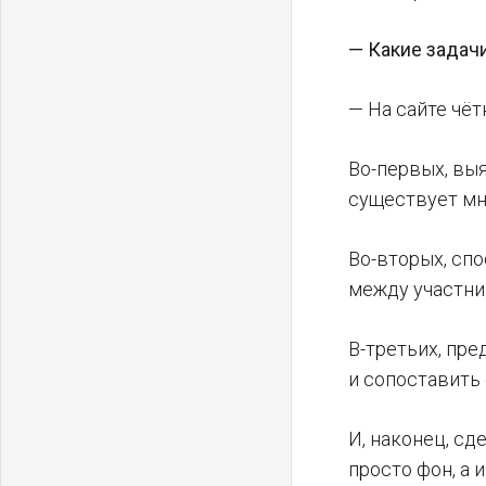
— Какие задач
— На сайте чё
Во-первых, вы
существует мн
Во-вторых, сп
между участни
В-третьих, пр
и сопоставить 
И, наконец, сд
просто фон, а 