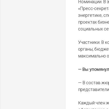
Номинации. В э
«Пресс-секрета
энергетике, с
проектах бизне
социальных се
Участники. В 
органы, бюдже
максимально о
— Вы упомянули
— В состав жю
представители 
Каждый член ж