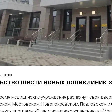
25 08:00
ьство шести новых поликлиник 
ремя медицинские учреждения распахнут свои двери
ском, Мостовском, Новопокровском, Павловском и 
амках программ «Развитие здравоохранения» и «Мод