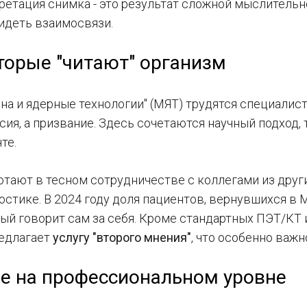
ретация снимка - это результат сложной мыслительно
видеть взаимосвязи.
торые "читают" организм
а и ядерные технологии" (МЯТ) трудятся специалисты
ия, а призвание. Здесь сочетаются научный подход, 
те.
отают в тесном сотрудничестве с коллегами из друг
ностике. В 2024 году доля пациентов, вернувшихся в
рый говорит сам за себя. Кроме стандартных ПЭТ/КТ
редлагает
услугу "второго мнения"
, что особенно важ
е на профессиональном уровне