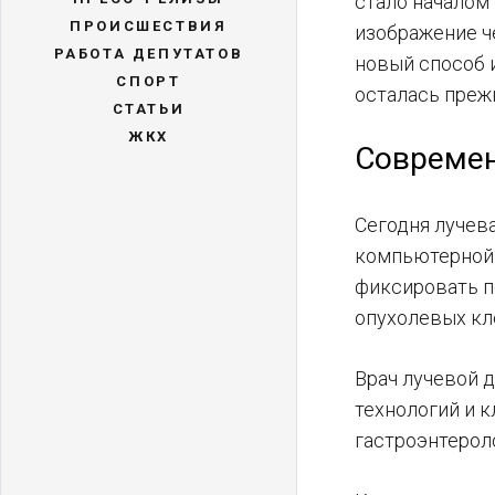
стало началом
ПРОИСШЕСТВИЯ
изображение ч
РАБОТА ДЕПУТАТОВ
новый способ и
СПОРТ
осталась прежн
СТАТЬИ
ЖКХ
Современ
Сегодня лучев
компьютерной 
фиксировать п
опухолевых кл
Врач лучевой д
технологий и к
гастроэнтероло