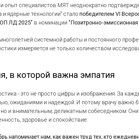
и опыт специалистов МЯТ неоднократно подтвержде
 и ядерные технологии" стало
победителем VI Всеро
ТОП ЛД 2025"
в номинации
"Позитронно-эмиссионная 
 многолетней системной работы и постоянного профе
остики измеряется не только количеством исследова
я, в которой важна эмпатия
остика - это не просто цифры и изображения. За каж
лью, ожиданиями и надеждой. И потому врачу важно
но и внимательным, деликатным собеседником. Они в
енность, здоровье и спокойствие.
брь напоминает нам, как важен труд тех, кто ежедне