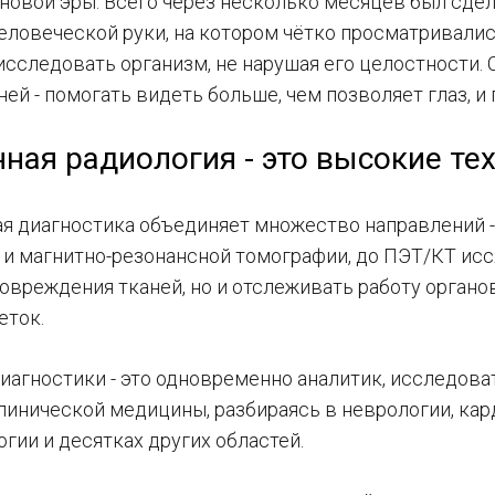
 новой эры. Всего через несколько месяцев был сде
еловеческой руки, на котором чётко просматривались
сследовать организм, не нарушая его целостности. С
ей - помогать видеть больше, чем позволяет глаз, и
ная радиология - это высокие те
ая диагностика объединяет множество направлений -
и магнитно-резонансной томографии, до ПЭТ/КТ исс
овреждения тканей, но и отслеживать работу органо
еток.
иагностики - это одновременно аналитик, исследоват
линической медицины, разбираясь в неврологии, кар
гии и десятках других областей.