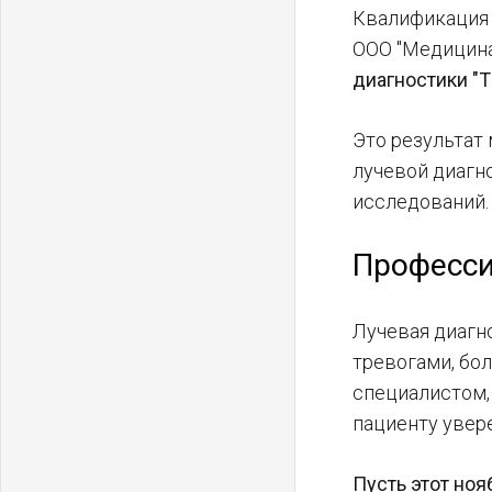
Квалификация 
ООО "Медицина
диагностики "
Это результат
лучевой диагн
исследований.
Професси
Лучевая диагн
тревогами, бо
специалистом, 
пациенту увер
Пусть этот ноя