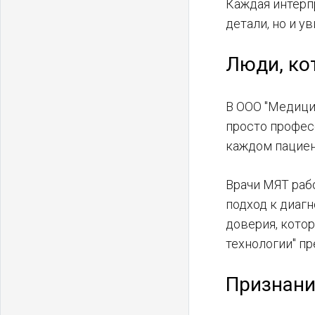
Каждая интерп
детали, но и у
Люди, ко
В ООО "Медицин
просто професс
каждом пациен
Врачи МЯТ раб
подход к диаг
доверия, кото
технологии" п
Признани