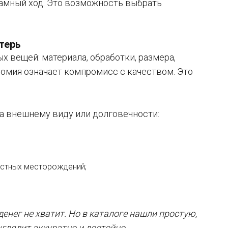
ламный ход. Это возможность выбрать
терь
х вещей: материала, обработки, размера,
номия означает компромисс с качеством. Это
а внешнему виду или долговечности:
местных месторождений;
енег не хватит. Но в каталоге нашли простую,
глядит аккуратно и достойно.