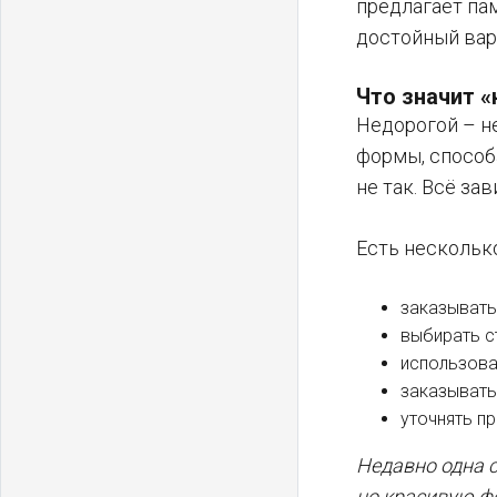
предлагает па
достойный вари
Что значит «
Недорогой – не
формы, способ
не так. Всё зав
Есть нескольк
заказывать
выбирать с
использова
заказывать
уточнять пр
Недавно одна с
но красивую ф