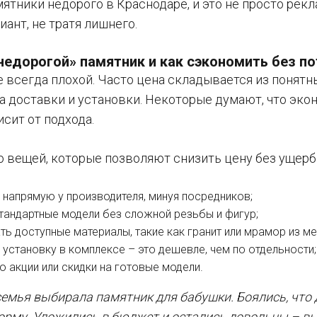
мятники недорого в Краснодаре, и это не просто рек
ант, не тратя лишнего.
недорогой» памятник и как сэкономить без по
 всегда плохой. Часто цена складывается из понятны
а доставки и установки. Некоторые думают, что эко
исит от подхода.
о вещей, которые позволяют снизить цену без ущерб
 напрямую у производителя, минуя посредников;
тандартные модели без сложной резьбы и фигур;
ть доступные материалы, такие как гранит или мрамор из 
 установку в комплексе – это дешевле, чем по отдельности;
о акции или скидки на готовые модели.
емья выбирала памятник для бабушки. Боялись, что д
орму. Уложились в бюджет и остались довольны – вы