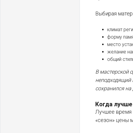
Выбирая матер
климат рег
форму памя
место уста
желание нан
общий стил
В мастерской о
неподходящий 
сохранился на 
Когда лучше
Лучшее время 
«сезон» цены м