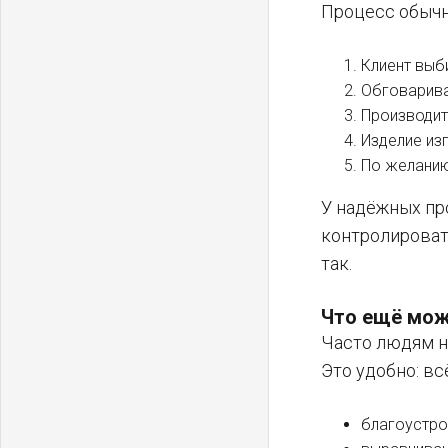
Процесс обычн
Клиент выб
Обговарива
Производит
Изделие из
По желанию
У надёжных пр
контролировать
так.
Что ещё мож
Часто людям ну
Это удобно: вс
благоустро