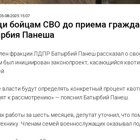
05-08-2025 15:07
и бойцам СВО до приема граждан
ырбия Панеша
член фракции ЛДПР Батырбий Панеш рассказал о своей
им был инициирован законопроект, касающийся квоти
й.
 власти будут определять конкретный процент квоты
ят к рассмотрению» — пояснил Батырбий Панеш.
ах работы за шесть месяцев, депутат уточнил, что по
ехнику. Членам семей военнослужащих оказывал п