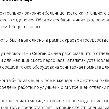
ентральной районной больнице после капитального 
еского отделения. Об этом сообщил министр здраво
оем Telegram-канале.
оты были выполнены в рамках краевой государстве
 Кущевской ЦРБ
Сергей Сычев
рассказал, что в отде
к и для медицинского персонала. В палатах установ
слорода, а также оборудована санитарная комната д
монта были заменены все инженерные системы, вклю
оведены работы по улучшению внутренней отделки 
оохранения отметил, что обновленное отделение рас
циентов и предоставляет широкий спектр специали