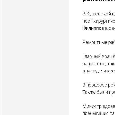
В Кущевской ц
пост хирургич
Филиппов
в св
Ремонтные раб
Главный врач
пациентов, та
для подачи ки
В процессе ре
Также были пр
Министр здрав
пребывания па