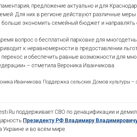
ламентария, предложение актуально и для Краснодар
емей. Для них в регионе действуют различные меры 
 больше экономить семейный бюджет и направлять 
время вопрос о бесплатной парковке для многодетн
 приводит к неравномерности в предоставлении льго
т перекос и обеспечить равные возможности для мно
дерации» – отметила Вероника Иванчикова.
оника Иванчикова: Поддержка сельских Домов культуры – 
sti.Ru поддерживает СВО по денацификации и демили
дарность
Президенту РФ Владимиру Владимировичу
а Украине и во всём мире.