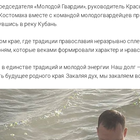
редседателя «Молодой Гвардии», руководитель Крас
Костомаха вместе с командой молодогвардейцев пр
увшись в реку Кубань.
ом крае, где традиции православия неразрывно спле
рням, которые веками формировали характер и нравс
 в единстве традиций и молодой энергии. Наш долг 
ть будущее родного края. Закаляя дух, мы закаляем 