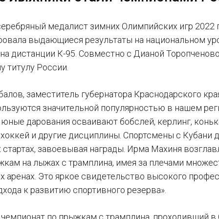
серебряный медалист зимних Олимпийских игр 2022 
овала выдающиеся результаты на национальном уро
у на дистанции К-95. Совместно с Дианой Торопченов
у титулу России.
балов, заместитель губернатора Краснодарского края
ользуются значительной популярностью в нашем рег
е юные дарования осваивают бобслей, керлинг, коньк
 хоккей и другие дисциплины. Спортсмены с Кубани 
стартах, завоевывая награды. Ирма Махиня возглав
жкам на лыжах с трамплина, имея за плечами множе
 аренах. Это яркое свидетельство высокого профе
дхода к развитию спортивного резерва».
чемпионат по прыжкам с трамплина, проходивший в 