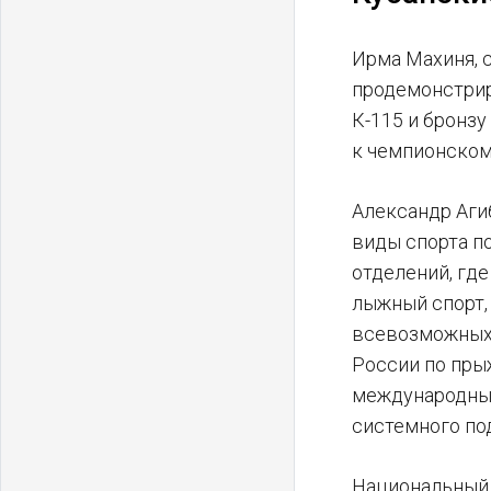
Ирма Махиня, 
продемонстрир
К-115 и бронз
к чемпионском
Александр Аги
виды спорта п
отделений, гд
лыжный спорт,
всевозможных 
России по пры
международных
системного по
Национальный 