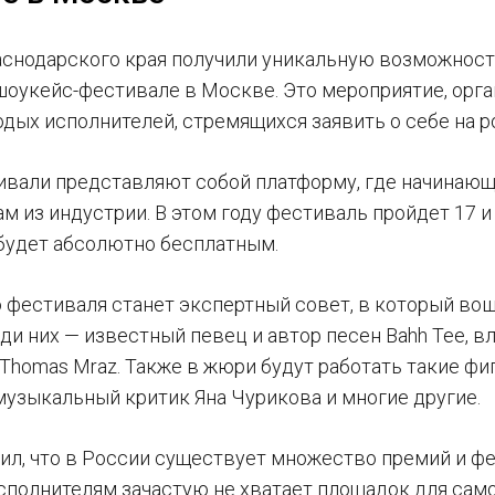
аснодарского края получили уникальную возможност
оукейс-фестивале в Москве. Это мероприятие, орга
одых исполнителей, стремящихся заявить о себе на 
вали представляют собой платформу, где начинающ
 из индустрии. В этом году фестиваль пройдет 17 и 
будет абсолютно бесплатным.
 фестиваля станет экспертный совет, в который в
ди них — известный певец и автор песен Bahh Tee, в
 Thomas Mraz. Также в жюри будут работать такие фи
 музыкальный критик Яна Чурикова и многие другие.
тил, что в России существует множество премий и фе
полнителям зачастую не хватает площадок для само