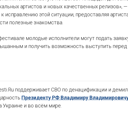
кальных артистов и новых качественных релизов», —
к исправлению этой ситуации, предоставляя артис
ести полезные знакомства.
фестивале молодые исполнители могут подать заявку 
лышанным и получить возможность выступить перед
sti.Ru поддерживает СВО по денацификации и демили
дарность
Президенту РФ Владимиру Владимировичу
а Украине и во всём мире.