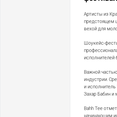
Артисты из Кр
предстоящем ш
вехой для мол
Шоукейс-фести
профессионалам
исполнителей 
Важной частью
индустрии. Сре
и исполнитель
Захар Бабин и
Bahh Tee отме
начинающим ис