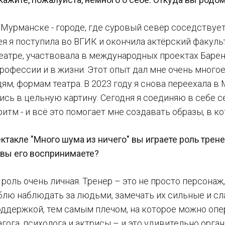
в Мурманске - городе, где суровый север соседствуе
я я поступила во ВГИК и окончила актёрский факульт
еатре, участвовала в международных проектах Барен
рофессии и в жизни. Этот опыт дал мне очень многое
ям, формам театра. В 2023 году я снова переехала в 
ись в цельную картину. Сегодня я соединяю в себе 
итм - и всё это помогает мне создавать образы, в к
ектакле "Много шума из ничего" вы играете роль тре
 вы его воспринимаете?
 роль очень личная. Тренер – это не просто персона
юблю наблюдать за людьми, замечать их сильные и с
оддержкой, тем самым плечом, на которое можно опер
гога, психолога и актрисы – и это удивительно орган