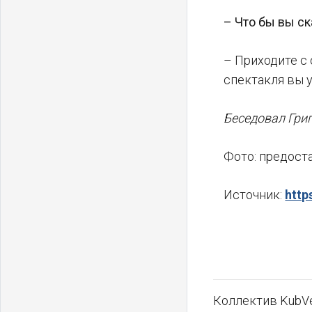
– Что бы вы ск
– Приходите с 
спектакля вы у
Беседовал Гри
Фото: предост
Источник:
http
Коллектив KubVe