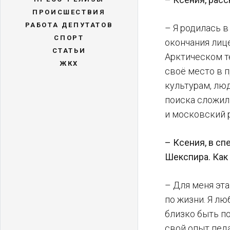
ПРОИСШЕСТВИЯ
РАБОТА ДЕПУТАТОВ
– Я родилась 
СПОРТ
окончания лице
СТАТЬИ
Арктическом т
ЖКХ
своё место в п
культурам, люд
поиска сложил
и московский р
– Ксения, в сп
Шекспира. Как
– Для меня эта
по жизни. Я л
близко быть п
свой опыт педа