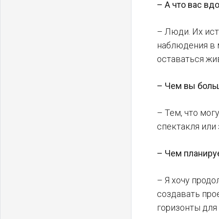
– А что вас в
– Люди. Их ис
наблюдения в м
оставаться жив
– Чем вы боль
– Тем, что мог
спектакля или 
– Чем планиру
– Я хочу продо
создавать про
горизонты для 