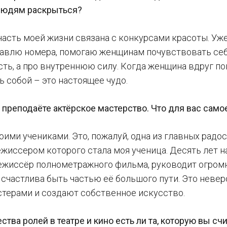
людям раскрыться?
часть моей жизни связана с конкурсами красоты. Уж
тавлю номера, помогаю женщинам почувствовать себя
ть, а про внутреннюю силу. Когда женщина вдруг пон
ь собой – это настоящее чудо.
 преподаёте актёрское мастерство. Что для вас самое
оими учениками. Это, пожалуй, одна из главных радо
ежиссером которого стала моя ученица. Десять лет на
режиссёр полнометражного фильма, руководит огром
 счастлива быть частью её большого пути. Это невер
стерами и создают собственное искусство.
тва ролей в театре и кино есть ли та, которую вы с