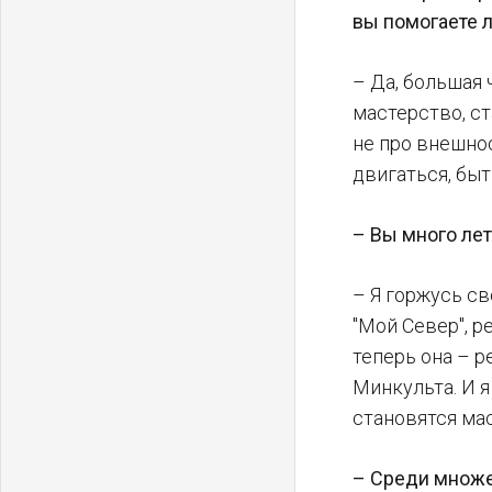
вы помогаете 
– Да, большая 
мастерство, с
не про внешнос
двигаться, быт
– Вы много лет
– Я горжусь св
"Мой Север", р
теперь она – 
Минкульта. И я
становятся ма
– Среди множес