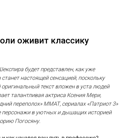
роли оживит классику
експира будет представлен, как уже
 станет настоящей сенсацией, поскольку
й оригинальный текст вложен в уста людей
рает талантливая актриса Ксения Мери,
одний переполох» ММАТ, сериалах «Патриот 3»
ые персонажи в уютных и дышащих историей
горию Погосяну.
м и как начался ваш путь в профессию?