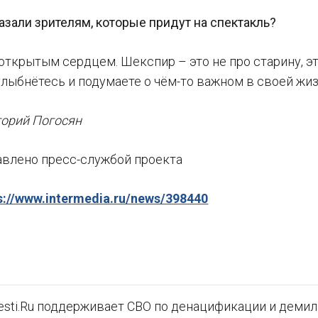
азали зрителям, которые придут на спектакль?
открытым сердцем. Шекспир – это не про старину, эт
лыбнётесь и подумаете о чём-то важном в своей жизн
горий Погосян
авлено пресс-службой проекта
s://www.intermedia.ru/news/398440
sti.Ru поддерживает СВО по денацификации и демили