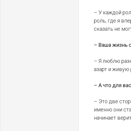
– У каждой рол
роль, где я вп
сказать не мог
– Ваша жизнь с
– Я люблю разн
азарт и живую 
– А что для ва
– Это две стор
именно они ста
начинает верит