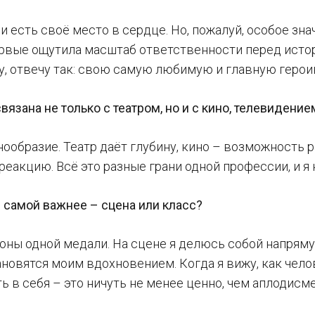
и есть своё место в сердце. Но, пожалуй, особое зн
ервые ощутила масштаб ответственности перед истор
у, отвечу так: свою самую любимую и главную героин
вязана не только с театром, но и с кино, телевидени
ообразие. Театр даёт глубину, кино – возможность 
реакцию. Всё это разные грани одной профессии, и я 
с самой важнее – сцена или класс?
оны одной медали. На сцене я делюсь собой напрямую
новятся моим вдохновением. Когда я вижу, как чело
ь в себя – это ничуть не менее ценно, чем аплодисме