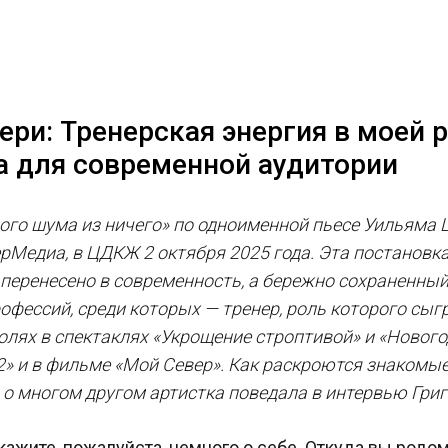
ери: Тренерская энергия в моей 
 для современной аудитории
ого шума из ничего» по одноименной пьесе Уильяма Ш
рМедиа, в ЦДКЖ 2 октября 2025 года. Эта постановка
 перенесено в современность, а бережно сохраненны
фессий, среди которых — тренер, роль которого сыг
олях в спектаклях «Укрощение строптивой» и «Новог
 2» и в фильме «Мой Север». Как раскроются знаком
 о многом другом артистка поведала в интервью Гри
кажите, пожалуйста, немного о себе. Откуда вы родо