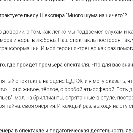
трактуете пьесу Шекспира "Много шума из ничего"?
о доверии, о том, как легко мы поддаёмся слухам и к
мора и веры в любовь. Наш спектакль построен так, 
трансформации. И моя героиня -тренер как раз помога
, где пройдёт премьера спектакля. Что для вас зна
пятый спектакль на сцене ЦДКЖ, и я могу сказать, ч
во – оно живое, тёплое, с особой атмосферой. Есть д
льев": мол, на бриллианты, спрятанные в стуле, пост
оя тайна, своя энергия. И каждый раз, выходя на эту 
енера в спектакле и педагогическая деятельность яв