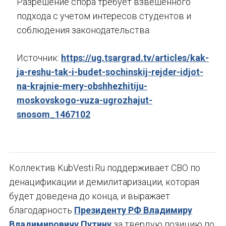
Разрешение спора требует взвешенного
подхода с учетом интересов студентов и
соблюдения законодательства.
Источник:
https://ug.tsargrad.tv/articles/kak-
ja-reshu-tak-i-budet-sochinskij-rejder-idjot-
na-krajnie-mery-obshhezhitiju-
moskovskogo-vuza-ugrozhajut-
snosom_1467102
Коллектив KubVesti.Ru поддерживает СВО по
денацификации и демилитаризации, которая
будет доведена до конца, и выражает
благодарность
Президенту РФ Владимиру
Владимировичу Путину
за твердую позицию по