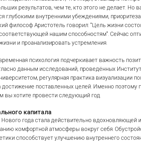
льших результатов, чем те, кто этого не делает. Но
я глубокими внутренними убеждениями, приоритеза
ий философ Аристотель говорил: "Цель жизни состоит
 соответствующей нашим способностям". Сейчас оп
 жизни и проанализировать устремления.
овременная психология подчеркивает важность пози
огласно данным исследований, проведённых Институт
ниверситетом, регулярная практика визуализации п
 достижение поставленных целей. Именно поэтому п
м вы хотите провести следующий год.
ального капитала
 Нового года стала действительно вдохновляющей 
анию комфортной атмосферы вокруг себя. Обустройс
етики способствует улучшению внутреннего состоян