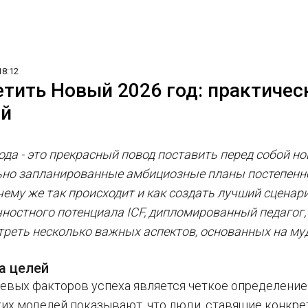
18:12
етить Новый 2026 год: практичес
ой
ода - это прекрасный повод поставить перед собой но
ьно запланированные амбициозные планы постепенно
ему же так происходит и как создать лучший сценари
ностного потенциала ICF, дипломированный педагог, 
треть несколько важных аспектов, основанных на му
а целей
евых факторов успеха является четкое определени
их моделей показывают, что люди, ставящие конкре