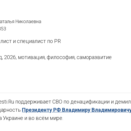
ы
аталья Николаевна
353
лист и специалист по PR
д, 2026, мотивация, философия, саморазвитие
sti.Ru поддерживает СВО по денацификации и демили
дарность
Президенту РФ Владимиру Владимировичу
а Украине и во всём мире.