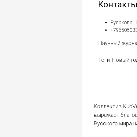
Контакт
Рудакова Н
+79650503
Научный журна
Теги: Новый го
Коллектив KubVe
выражает благо
Русского мира н