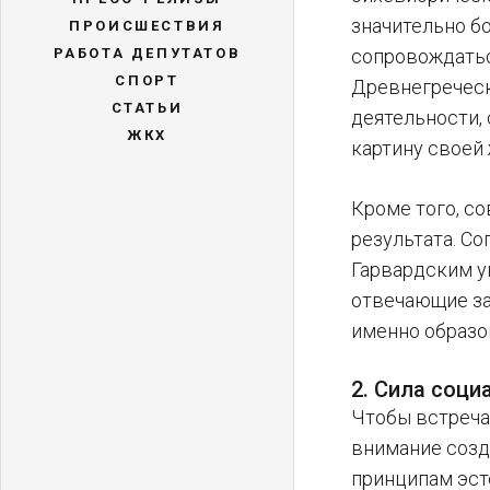
значительно бо
ПРОИСШЕСТВИЯ
РАБОТА ДЕПУТАТОВ
сопровождатьс
СПОРТ
Древнегреческ
СТАТЬИ
деятельности,
ЖКХ
картину своей
Кроме того, с
результата. С
Гарвардским у
отвечающие за
именно образо
2. Сила соци
Чтобы встреча
внимание созд
принципам эст