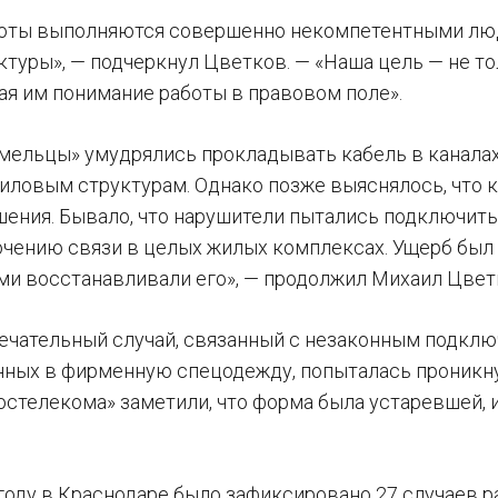
боты выполняются совершенно некомпетентными люд
ктуры», — подчеркнул Цветков. — «Наша цель — не т
ая им понимание работы в правовом поле».
мельцы» умудрялись прокладывать кабель в каналах, 
иловым структурам. Однако позже выяснялось, что
шения. Бывало, что нарушители пытались подключить 
чению связи в целых жилых комплексах. Ущерб был 
ми восстанавливали его», — продолжил Михаил Цвет
ечательный случай, связанный с незаконным подклю
нных в фирменную спецодежду, попыталась проникн
остелекома» заметили, что форма была устаревшей,
 году в Краснодаре было зафиксировано 27 случаев 