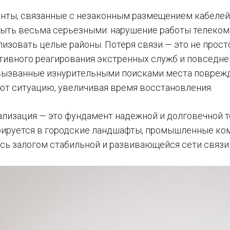
нты, связанные с незаконным размещением кабелей,
быть весьма серьезными: нарушение работы телеко
изовать целые районы. Потеря связи — это не просто
ативного реагирования экстренных служб и повседне
вызванные изнурительными поисками места повреж
ют ситуацию, увеличивая время восстановления.
ализация — это фундамент надежной и долговечной 
рируется в городские ландшафты, промышленные к
ясь залогом стабильной и развивающейся сети связи