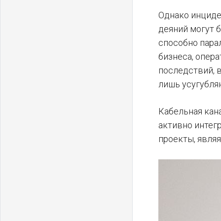
Однако инциде
деяний могут 
способно парал
бизнеса, опер
последствий, 
лишь усугубля
Кабельная кан
активно интег
проекты, явля