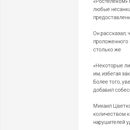
«Ростелеком» 
любые несанкц
предоставлени
Он рассказал,
проложенного 
столько же.
«Некоторые ли
им, избегая з
Более того, у
добавил собес
Михаил Цветко
количеством к
нарушителей у