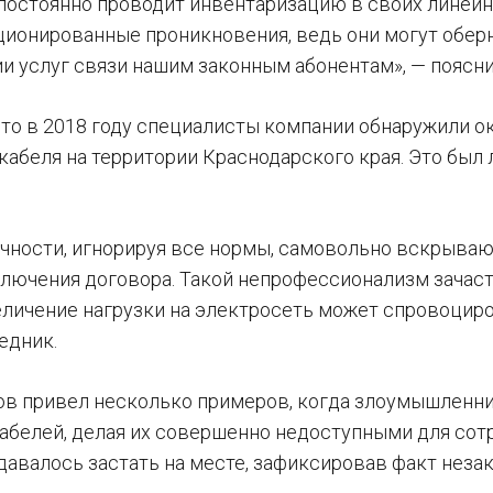
постоянно проводит инвентаризацию в своих линейн
ионированные проникновения, ведь они могут обер
и услуг связи нашим законным абонентам», — поясн
 что в 2018 году специалисты компании обнаружили о
кабеля на территории Краснодарского края. Это был
чности, игнорируя все нормы, самовольно вскрываю
аключения договора. Такой непрофессионализм зача
величение нагрузки на электросеть может спровоцир
едник.
в привел несколько примеров, когда злоумышленни
абелей, делая их совершенно недоступными для сотр
давалось застать на месте, зафиксировав факт неза