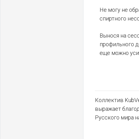
Не могу не обр
спиртного нес
Вынося на сес
профильного д
еще можно уси
Коллектив KubVe
выражает благо
Русского мира н