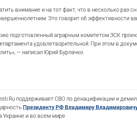
атить внимание и на тот факт, что в несколько раз 
овершеннолетним. Это говорит об эффективности вв
сию подготовленный аграрным комитетом ЗСК проект
епартамента удовлетворительной. При этом в докуме
лить», — написал Юрий Бурлачко.
sti.Ru поддерживает СВО по денацификации и демили
дарность
Президенту РФ Владимиру Владимировичу
а Украине и во всём мире.