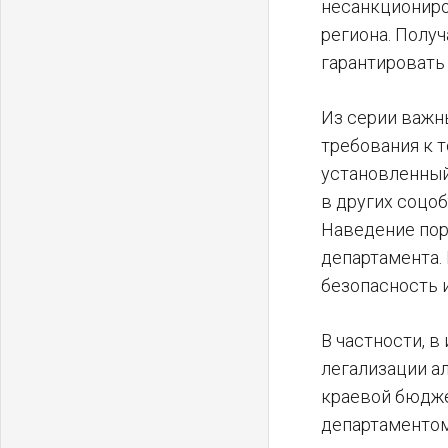
несанкциониро
региона. Полу
гарантировать
Из серии важн
требования к 
установленный
в других соцоб
Наведение пор
департамента.
безопасность 
В частности, 
легализации а
краевой бюдже
департаментом