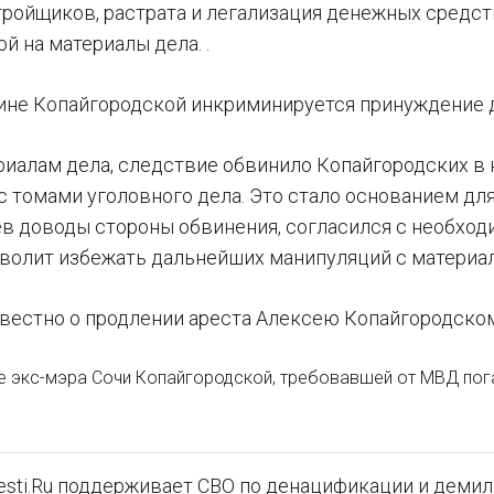
тройщиков, растрата и легализация денежных средст
й на материалы дела. .
нине Копайгородской инкриминируется принуждение д
риалам дела, следствие обвинило Копайгородских в
с томами уголовного дела. Это стало основанием для
ев доводы стороны обвинения, согласился с необход
зволит избежать дальнейших манипуляций с материа
звестно о продлении ареста Алексею Копайгородском
е экс-мэра Сочи Копайгородской, требовавшей от МВД пога
sti.Ru поддерживает СВО по денацификации и демили