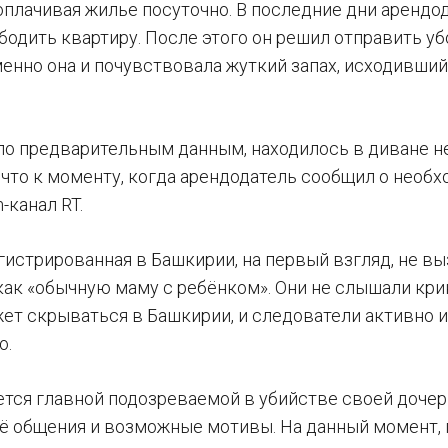
 оплачивая жилье посуточно. В последние дни арендо
бодить квартиру. После этого он решил отправить уб
енно она и почувствовала жуткий запах, исходивши
 по предварительным данным, находилось в диване н
 что к моменту, когда арендодатель сообщил о необх
-канал RT.
гистрированная в Башкирии, на первый взгляд, не в
как «обычную маму с ребёнком». Они не слышали крик
жет скрываться в Башкирии, и следователи активно 
о.
тся главной подозреваемой в убийстве своей дочер
её общения и возможные мотивы. На данный момент, п