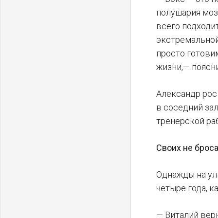
полушария мозг
всего подходит
экстремальной
просто готовим
жизни,— поясн
Александр рос 
в соседний зал
тренерской ра
Своих не брос
Однажды на ул
четыре года, к
— Виталий верн