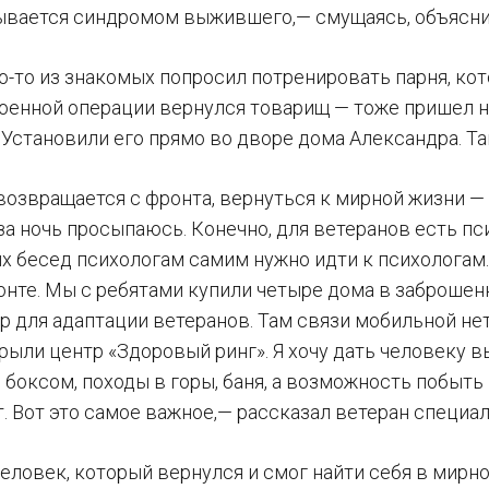
ывается синдромом выжившего,— смущаясь, объясни
о-то из знакомых попросил потренировать парня, кот
оенной операции вернулся товарищ — тоже пришел на
 Установили его прямо во дворе дома Александра. Т
 возвращается с фронта, вернуться к мирной жизни —
 за ночь просыпаюсь. Конечно, для ветеранов есть п
х бесед психологам самим нужно идти к психологам.
онте. Мы с ребятами купили четыре дома в заброше
р для адаптации ветеранов. Там связи мобильной нет,
рыли центр «Здоровый ринг». Я хочу дать человеку в
 боксом, походы в горы, баня, а возможность побыть
. Вот это самое важное,— рассказал ветеран специа
человек, который вернулся и смог найти себя в мирно