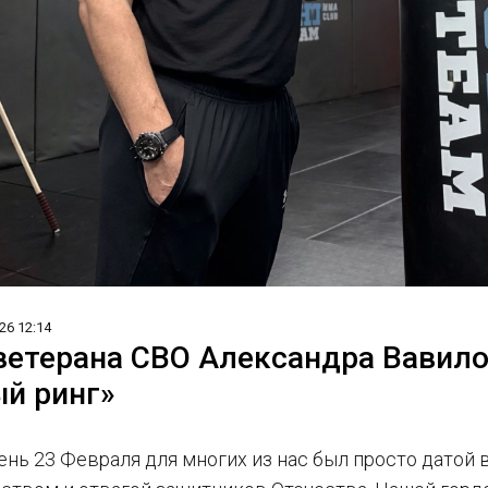
26 12:14
ветерана СВО Александра Вавило
й ринг»
нь 23 Февраля для многих из нас был просто датой в