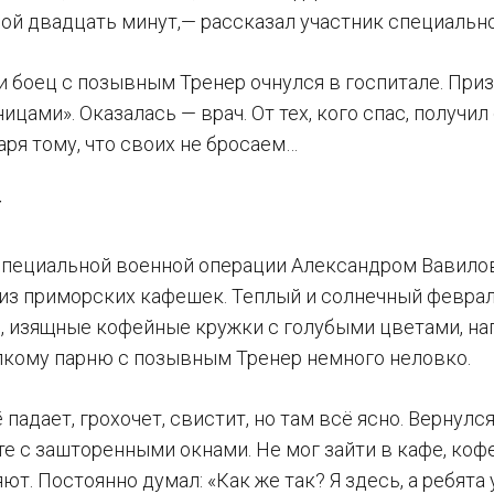
ой двадцать минут,— рассказал участник специальн
 боец с позывным Тренер очнулся в госпитале. Призн
ицами». Оказалась — врач. От тех, кого спас, полу
аря тому, что своих не бросаем…
г
специальной военной операции Александром Вавило
 из приморских кафешек. Теплый и солнечный феврал
ь, изящные кофейные кружки с голубыми цветами, на
кому парню с позывным Тренер немного неловко.
 падает, грохочет, свистит, но там всё ясно. Вернулс
е с зашторенными окнами. Не мог зайти в кафе, кофе
яют. Постоянно думал: «Как же так? Я здесь, а ребят