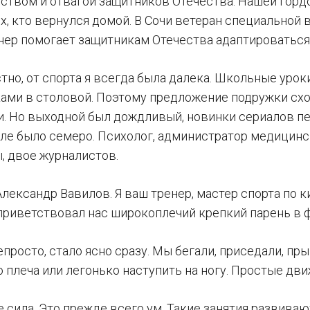
ством и отвагой защитников Отечества. Нашей гордос
ех, кто вернулся домой. В Сочи ветеран специальной
ер помогает защитникам Отечества адаптироваться 
тно, от спорта я всегда была далека. Школьные уро
ами в столовой. Поэтому предложение подружки сход
и. Но выходной был дождливый, новинки сериалов пе
але было семеро. Психолог, администратор медицинс
, двое журналистов.
лександр Вавилов. Я ваш тренер, мастер спорта по 
приветствовал нас широкоплечий крепкий парень в 
непросто, стало ясно сразу. Мы бегали, приседали, пр
 плеча или легонько наступить на ногу. Простые дви
е сила. Это прежде всего ум. Такие занятия развива