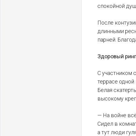
спокойной душ
После контузии
длинными ресн
парней. Благод
Здоровый рин
С участником 
террасе одной
Белая скатерт
высокому креп
— На войне всё
Сидел в комнат
а тут люди гул