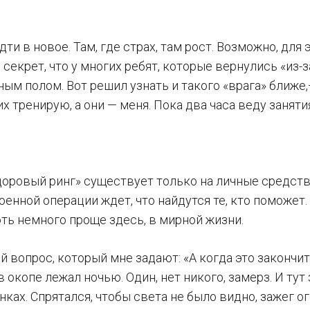
дти в новое. Там, где страх, там рост. Возможно, для
 секрет, что у многих ребят, которые вернулись «из
ым полом. Вот решил узнать и такого «врага» ближе
 их тренирую, а они — меня. Пока два часа веду заня
доровый ринг» существует только на личные средства
оенной операции ждет, что найдутся те, кто поможет
оть немного проще здесь, в мирной жизни.
 вопрос, который мне задают: «А когда это закончит
 в окопе лежал ночью. Один, нет никого, замерз. И т
ках. Спрятался, чтобы света не было видно, зажег ог