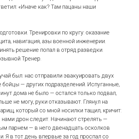
ответил: «Иначе как? Там пацаны наши
дготовки. Тренировки по кругу: оказание
щита, навигация, азы военной инженерии.
инять решение попал в отряд разведки.
озывной Тренер.
Случай был: нас отправили эвакуировать двух
е бойцы — других подразделений. Испуганные,
инут дома не было — остался только подвал,
льше не могу, руки отказывают. Глянул на
арищ, который со мной носилки тащил, кричит:
За нами дрон следит. Начинают стрелять —
рым парнем — в него двенадцать осколков
. Я в тот день впервые за год проспал со