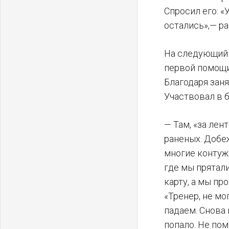
Спросил его: «
остались»,— р
На следующий 
первой помощи,
Благодаря зан
Участвовал в 
— Там, «за лен
раненых. Добе
многие контуж
где мы прятали
карту, а мы пр
«Тренер, не мо
падаем. Снова
попало. Не пом