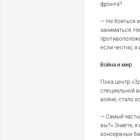
фронта?
— Не бояться и
заниматься. Не
противоположн
если честно, я
Война и мир
Пока центр «З
специальной в
войне, стало х
— Самый частый
вы?» Знаете, я
консервных бан