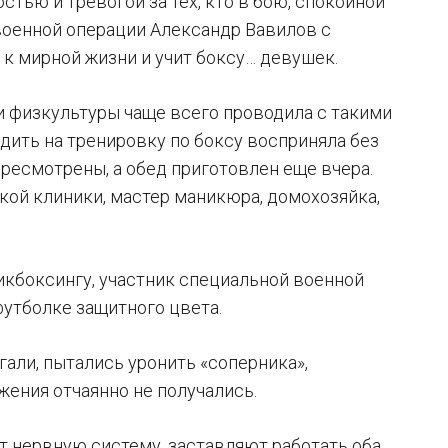
тью и тревогой за тех, кто в бою, спокойной
 военной операции Александр Вавилов с
к мирной жизни и учит боксу… девушек.
ки физкультуры чаще всего проводила с такими
ить на тренировку по боксу восприняла без
ресмотрены, а обед приготовлен еще вчера.
кой клиники, мастер маникюра, домохозяйка,
кикбоксингу, участник специальной военной
футболке защитного цвета.
ыгали, пытались уронить «соперника»,
жения отчаянно не получались.
ют нервную систему, заставляют работать оба