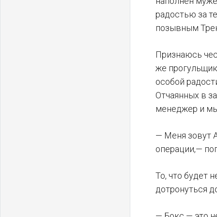
наполнен муже
радостью за т
позывным Трен
Признаюсь чес
же прогульщик
особой радост
Отчаянных в з
менеджер и мы
— Меня зовут А
операции,— по
То, что будет 
дотронуться до
— Бокс — это н