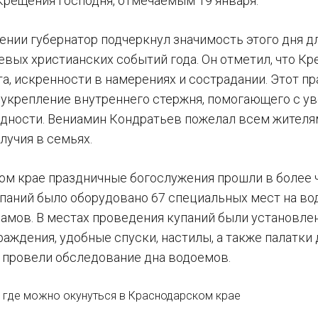
Крещения Господня, отмечаемым 19 января.
ении губернатор подчеркнул значимость этого дня д
евых христианских событий года. Он отметил, что К
та, искренности в намерениях и сострадании. Этот п
и укрепление внутреннего стержня, помогающего с 
дности. Вениамин Кондратьев пожелал всем жителям
лучия в семьях.
ом крае праздничные богослужения прошли в более 
паний было оборудовано 67 специальных мест на вод
рамов. В местах проведения купаний были установл
раждения, удобные спуски, настилы, а также палатки
провели обследование дна водоемов.
 где можно окунуться в Краснодарском крае