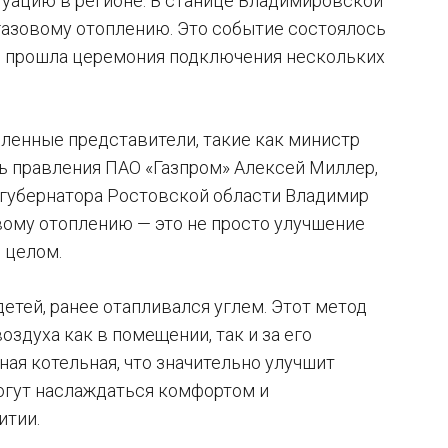
туацию в регионе. В станице Владимировской
газовому отоплению. Это событие состоялось
де прошла церемония подключения нескольких
ленные представители, такие как министр
ь правления ПАО «Газпром» Алексей Миллер,
 губернатора Ростовской области Владимир
овому отоплению — это не просто улучшение
 целом.
етей, ранее отапливался углем. Этот метод
здуха как в помещении, так и за его
ая котельная, что значительно улучшит
могут наслаждаться комфортом и
итии.