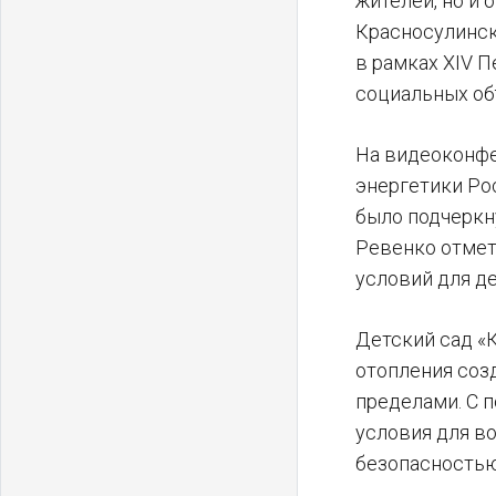
жителей, но и
Красносулинск
в рамках XIV 
социальных об
На видеоконфе
энергетики Ро
было подчеркн
Ревенко отмет
условий для д
Детский сад «
отопления созд
пределами. С 
условия для в
безопасностью,