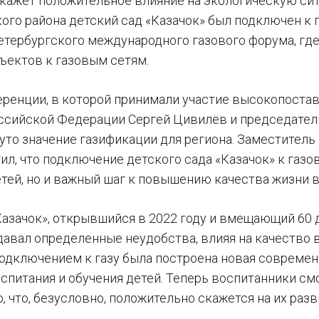
 окажет положительное влияние на экологическую си
ого района детский сад «Казачок» был подключен к 
Петербургского международного газового форума, г
ъектов к газовым сетям.
ренции, в которой принимали участие высокопостав
ссийской Федерации Сергей Цивилёв и председател
уто значение газификации для региона. Заместитель
ил, что подключение детского сада «Казачок» к газ
етей, но и важный шаг к повышению качества жизни в
Казачок», открывшийся в 2022 году и вмещающий 60 д
авал определенные неудобства, влияя на качество во
подключением к газу была построена новая современн
оспитания и обучения детей. Теперь воспитанники с
 что, безусловно, положительно скажется на их разв