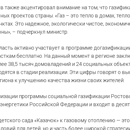
в также акцентировал внимание на том, что газифик
ых проектов страны. «Газ – это тепло в домах, тепл
нктах. Это надежное, экологически чистое, экономич
оны», – подчеркнул министр.
ласть активно участвует в программе догазификации
сткам бесплатно. На данный момент в регионе заклю
ее 38,5 тысяч домовладений и 24 социальных объект
одятся в стадии реализации. Эти цифры говорят о в
гиона к улучшению качества жизни своих жителей.
лизации программы социальной газификации Ростовск
энергетики Российской Федерации и входит в десят
етского сада «Казачок» к газовому отоплению — это
ловий для детей, но и часть более широкой стратег