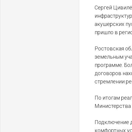
Сергей Цивилё
инфраструктурн
акушерских пу
пришло в реги
Ростовская об
земельным уча
программе. Бол
договоров нах
стремлении ре
По итогам реа
Министерства 
Подключение д
комфортных ус