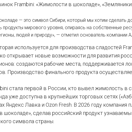
инок Frambini: «Жимолости в шоколаде», «Земляники
коладе — это символ Сибири, который мы хотим сделать д
 продукты мирового уровня, опираясь на собственные ресур
гионы, людей и природу», — отметил основатель компании 
орая используется для производства сладостей Framb
ько открывает новые возможности для развития росс
ионов: создаются рабочие места, поддерживается л
ов. Производство финального продукта осуществляе
bini стала первой в России, кто вывел жимолость в 
да уже доступна в крупнейших торговых сетях («Азбу
х Яндекс Лавка и Ozon Fresh. В 2026 году компания 
 шоколаде», сделав российский продукт узнаваемым
кого символа страны.