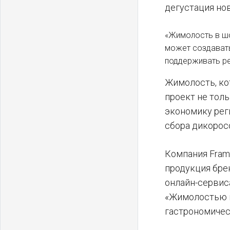
дегустация нов
«Жимолость в шо
может создавать
поддерживать ре
Жимолость, кот
проект не тол
экономику рег
сбора дикорос
Компания Fram
продукция брен
онлайн-сервиса
«Жимолостью в
гастрономичес