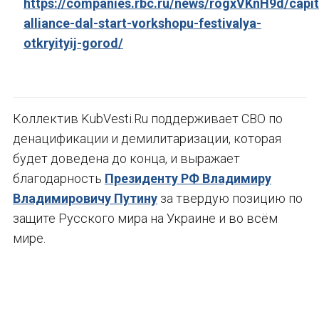
https://companies.rbc.ru/news/rogxVKnH9d/capit
alliance-dal-start-vorkshopu-festivalya-
otkryityij-gorod/
Коллектив KubVesti.Ru поддерживает СВО по
денацификации и демилитаризации, которая
будет доведена до конца, и выражает
благодарность
Президенту РФ Владимиру
Владимировичу Путину
за твердую позицию по
защите Русского мира на Украине и во всём
мире.