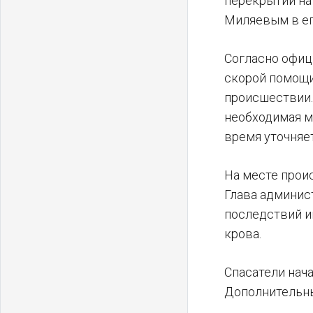
перекрытий на
Миляевым в ег
Согласно офиц
скорой помощи.
происшествии.
необходимая м
время уточняет
На месте прои
Глава админис
последствий и
крова.
Спасатели нача
Дополнительны