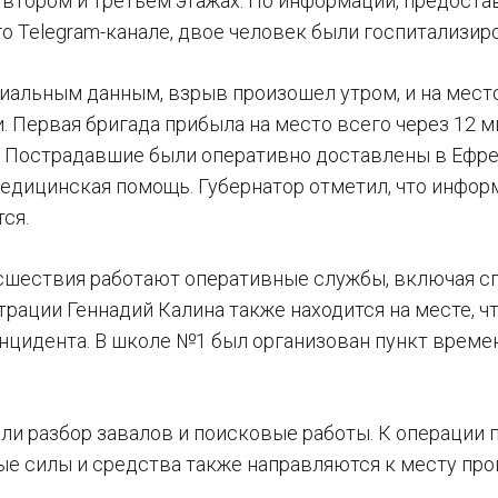
 втором и третьем этажах. По информации, предост
о Telegram-канале, двое человек были госпитализир
иальным данным, взрыв произошел утром, и на мест
 Первая бригада прибыла на место всего через 12 м
 Пострадавшие были оперативно доставлены в Ефре
едицинская помощь. Губернатор отметил, что инфор
ся.
сшествия работают оперативные службы, включая сп
трации Геннадий Калина также находится на месте, 
нцидента. В школе №1 был организован пункт временн
ли разбор завалов и поисковые работы. К операции 
е силы и средства также направляются к месту про