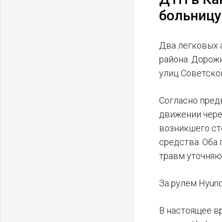
больницу
Два легковых а
района. Дорож
улиц Советской
Согласно пред
движении чере
возникшего ст
средства. Оба
травм уточняю
За рулем Hyun
В настоящее в