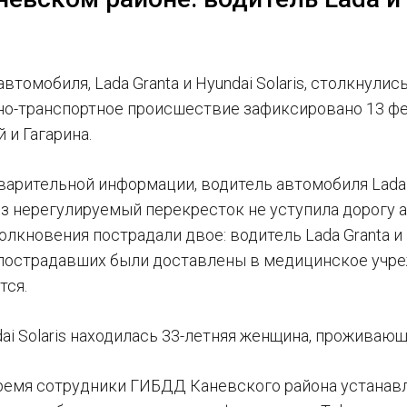
втомобиля, Lada Granta и Hyundai Solaris, столкнул
но-транспортное происшествие зафиксировано 13 фе
 и Гагарина.
варительной информации, водитель автомобиля Lada G
з нерегулируемый перекресток не уступила дорогу а
олкновения пострадали двое: водитель Lada Granta и
 пострадавших были доставлены в медицинское учре
тся.
dai Solaris находилась 33-летняя женщина, проживаю
ремя сотрудники ГИБДД Каневского района устанав