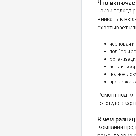
Что включает
Такой подход 
вникать в нюан
охватывает кл
черновая и
подбор и з
организаци
чёткая коо
полное док
проверка к
Ремонт под кл
готовую кварти
В чём разни
Компании пред
ремонта ориен