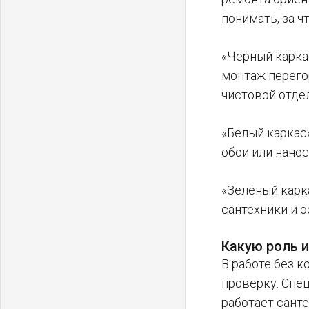
понимать, за ч
«Черный каркас
монтаж перегор
чистовой отде
«Белый каркас
обои или нанос
«Зелёный карк
сантехники и о
Какую роль и
В работе без к
проверку. Спец
работает санте