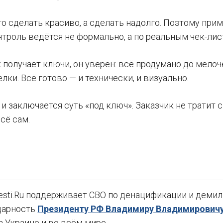
то сделать красиво, а сделать надолго. Поэтому пр
троль ведётся не формально, а по реальным чек-лис
 получает ключи, он уверен: всё продумано до мелоче
лки. Всё готово — и технически, и визуально.
и заключается суть «под ключ». Заказчик не тратит с
сё сам.
sti.Ru поддерживает СВО по денацификации и демили
дарность
Президенту РФ Владимиру Владимировичу
а Украине и во всём мире.