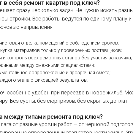
 в себя ремонт квартир под ключ?
решает сразу несколько задач. Не нужно искать разн
сы стройки. Все работы ведутся по единому плану и
ючевые направления:
 чистовая отделка помещений с соблюдением сроков;
акупка материалов только у проверенных поставщиков;
я и контроль всех ремонтных этапов без участия заказчика;
рдинация между смежными специалистами;
ументальное сопровождение и прозрачная смета;
аждого этапа с фиксацией результатов.
юч особенно удобен при переезде в новое жильё. Мо
ру. Без суеты, без сюрпризов, без скрытых доплат.
ца между типами ремонта под ключ?
лагают разные уровни работ — от черновой подготов
тирован на определённый этап готовности жилья. Эт