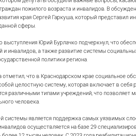
 котором депутаты обсудили важные вопросы, каса
граждан пожилого возраста и инвалидов. В обсужден
азвития края Сергей Гаркуша, который представил 
данной сферы.
го выступления Юрий Бурлачко подчеркнул, что обес
 и инвалидов, а также развитие системы социальных
осударственной политики региона.
а отметил, что в Краснодарском крае социальное о
собой целостную систему, которая включает в себя 
ся различными типами учреждений, что позволяет 
ьного человека.
ей системы является поддержка самых уязвимых слое
инвалидов осуществляется на базе 29 специализиро
ь более 12 тысяч человек. С 2023 года реабилитацио