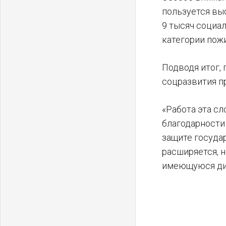
пользуется вы
9 тысяч социа
категории пож
Подводя итог,
соцразвития п
«Работа эта с
благодарности
защите госуда
расширяется, 
имеющуюся дин