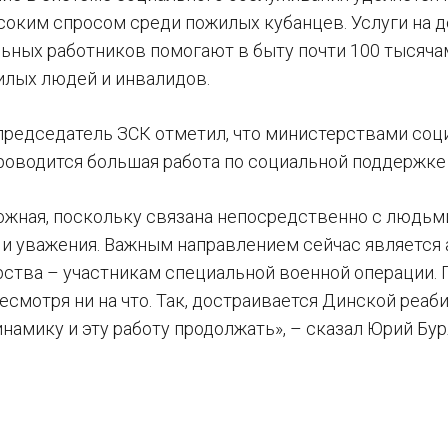
соким спросом среди пожилых кубанцев. Услуги на д
льных работников помогают в быту почти 100 тысячам
илых людей и инвалидов.
 председатель ЗСК отметил, что министерствами соц
роводится большая работа по социальной поддержке 
ложная, поскольку связана непосредственно с людьм
 и уважения. Важным направлением сейчас является 
рства – участникам специальной военной операции. 
несмотря ни на что. Так, достраивается Динской реа
амику и эту работу продолжать», – сказал Юрий Бур