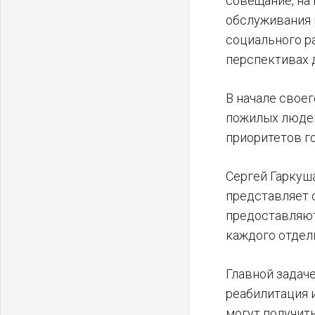
совещание, на
обслуживания 
социального р
перспективах 
В начале свое
пожилых людей
приоритетов г
Сергей Гаркуш
представляет 
предоставляют
каждого отдел
Главной задач
реабилитация 
могут получит