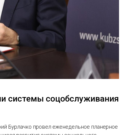
ани системы соцобслуживания
рий Бурлачко провел еженедельное планерное