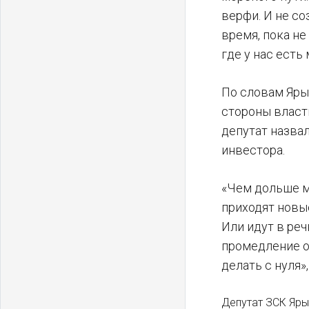
верфи. И не со
время, пока н
где у нас есть
По словам Яры
стороны власти
депутат назва
инвестора.
«Чем дольше м
приходят новые
Или идут в реч
промедление о
делать с нуля»
Депутат ЗСК Яры