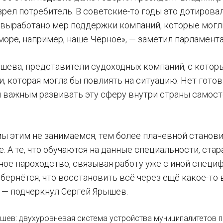
зрел потребитель. В советские-то годы это дотировал
е выработано мер поддержки компаний, которые мог
 море, например, наше Чёрное», — заметил парламент
шева, представители судоходных компаний, с которы
, которая могла бы повлиять на ситуацию. Нет готов
л важным развивать эту сферу внутри страны самост
ы этим не занимаемся, тем более плачевной становит
. А те, что обучаются на данные специальности, ста
ное пароходство, связывая работу уже с иной специ
бернётся, что восстановить всё через ещё какое-то 
, — подчеркнул Сергей Ярышев.
шев: двухуровневая система устройства муниципалитетов