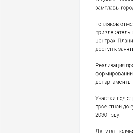
замглавы горо
Тепляков отмет
привлекательн
центрах. План
доступ к занят
Реализация пр
формировании 
департаменты 
Участки под с
проектной док
2030 году.
Депутат подче