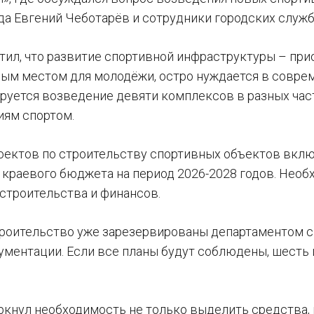
да Евгений Чеботарёв и сотрудники городских служб
ил, что развитие спортивной инфраструктуры – приор
ым местом для молодёжи, остро нуждается в совре
ируется возведение девяти комплексов в разных част
иям спортом.
оектов по строительству спортивных объектов вклю
краевого бюджета на период 2026-2028 годов. Нео
строительства и финансов.
троительство уже зарезервированы департаментом сп
ументации. Если все планы будут соблюдены, шесть 
ркнул необходимость не только выделить средства, н