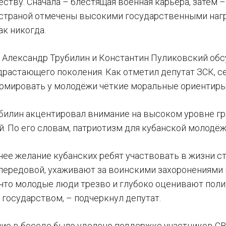
ству. Сначала – блестящая военная карьера, затем 
 страной отмечены высокими государственными нагр
ак никогда.
и Александр Трубилин и Константин Пуликовский обс
драстающего поколения. Как отметил депутат ЗСК, с
формировать у молодёжи чёткие моральные ориентиры
билин акцентировал внимание на высоком уровне г
 По его словам, патриотизм для кубанской молодёжи 
нее желание кубанских ребят участвовать в жизни 
 передовой, ухаживают за воинскими захоронениями
, что молодые люди трезво и глубоко оценивают пол
 государством, – подчеркнул депутат.
ие в беседе было уделено поддержке участников СВ