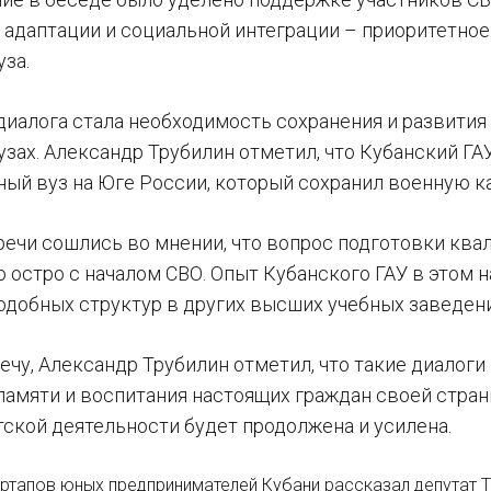
х адаптации и социальной интеграции – приоритетное
уза.
диалога стала необходимость сохранения и развития
узах. Александр Трубилин отметил, что Кубанский Г
ный вуз на Юге России, который сохранил военную к
речи сошлись во мнении, что вопрос подготовки кв
о остро с началом СВО. Опыт Кубанского ГАУ в этом
одобных структур в других высших учебных заведени
ечу, Александр Трубилин отметил, что такие диалоги
памяти и воспитания настоящих граждан своей стра
тской деятельности будет продолжена и усилена.
ртапов юных предпринимателей Кубани рассказал депутат 