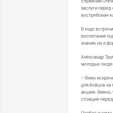
служения Отече
заслуги перед
востребован к
В ходе встреч
воспитания по
знания, но и 
Александр Тру
молодых людей.
– Вижу искрен
для бойцов на
акциях. Важно
стоящие перед
Особое вниман